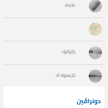
عايدة
كارناتيك
كريسولا ك
دونراڤين
دونراڤين