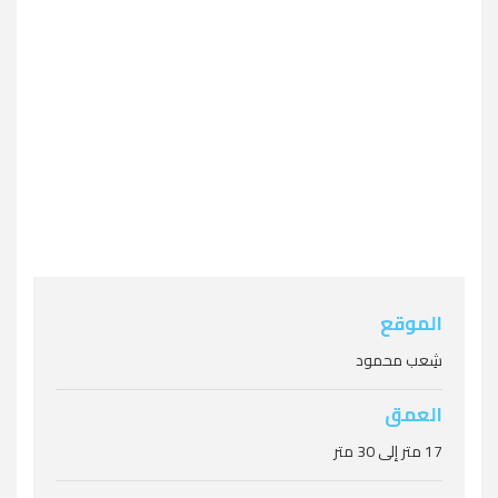
منيا
›
‹
نوميديا
روزالي مولر
الموقع
سالم إكسبريس
شِعب محمود
العمق
17 متر إلى 30 متر