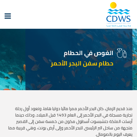
الغوص في الحطام
حطام سفن البحر الأحمر
منذ قديم الزمان، كان البحر الأحمر ممرا مائيا دوليا هاما، وتعود أول رحلة
تجارية مسجلة في البحر الأحمر إلى العام 1493 قبل الميلاد، وذلك حينما
أرسلت الملكة حتشبسوت أسطول مكون من خمسة سفن إلى القصير
متجهة من ساحل البر الرئيسي للبحر الأحمر وإلى أرض بونت، وهي قريبة مما
يعرف اليوم بالصومال.