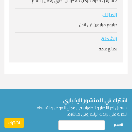
2 سليندر ، محرك مركّب معكوس بخاري يعمل بالفحم
زيلوت
المالك
دبليوم ميلبورن في لندن
زنجارا (وتعرف أيضا باسم كورموران)
الشحنة
بضائع عامة
اشترك في المنشور الإخباري
استقبل آخر الأخبار والتطورات في مجال الغوص والأنشطة
البحرية على بريدك الإلكتروني مباشرة.
الاسم