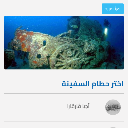
اقرأ المزيد
اختر حطام السفينة
أجيا ڤارڤارا