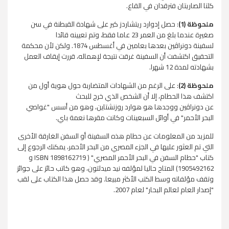
كلتا الصاريتان فترقدان في القاع.
ملحوظة (1)
: حصل إدوارد ريتشاردز كير على شهادة القبطنة في سن
صغيرة عندما بلغ من العمر 23 عاما فقط، وتم تعيينه قائدا
كينجستون
لسفينة
دونراڤين
بعدها بعامين في أغسطس 1874. ولكن لأن محكمة
التحقيق اكتشفت أن السفينة غرقت نتيجة لإهماله، قررت إيقاف العمل
بشهادته لمدة 12 شهرا.
ملحوظة (2)
: على الرغم من الشهادات المتضاربة حول هوية أول من
اكتشف هذا الحطام، إلا أن الشخص الذي خرج للبحث
عن
دونراڤين
ووجدها هو هوارد روزنشتاين، وهو من أسس "غواصي
البحر الأحمر" في أوائل السبعينات وكانت مقرها نعمة باي.
للمزيد من المعلومات عن حطام هذه السفينة أو السفن الغارقة الأخرى
مايدان
التي تم العثور عليها في الجزء المصري من البحر الأحمر، يمكنك الرجوع إلى
كتاب "حطام السفن في البحر الأحمر المصري" (
ISBN 1898162719
و
1905492162
) المتاح حاليا لمؤلفه
نيد ميدلتون، وهو كاتب حائز على جوائز
وتقف مؤلفاته وسط الكتب الأكثر مبيعا. وقد حصل هذا الكتاب على لقب
"إصدار العام لعالم البحار" لعام 2007.
مليون هوب