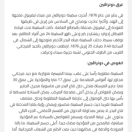
غرق
دونراڤين
في يناير من عام 1876، أبحرت سفينة
چيانيس د
دونراڤين
من ميناء ليفربول متجهة
إلى الهند، وأخيرا غادرت بومباي في السادس من إبريل في طريقها
للعودة إلى ليفربول محملة بالبضائع العامة. كانت السفينة تحت قيادة
القبطان إدوارد ريتشاردز كير وعلى ظهر السفينة 24 من أفراد الطاقم. بعد
توقف بسيط، دخلت السفينة مياه البحر الأحمر متوجهة إلى الشمال. في
هاي داروما
الساعة 3:40 صباحا، 25 إبريل 1876، ارتطمت
دونراڤين
بالحيد المرجاني
القريب من الطرف الجنوبي لشبه جزيرة سيناء وغرقت.
الغوص في
دونراڤين
:
السفينة مقلوبة رأسا على عقب، بينما الميسرة متوازية مع حيد مرجاني
مجاور لها. أقواس المقدمة على عمق 17 مترا والمؤخرة على عمق 30
مترا. جنزير المرساة متدلي حتى قاع البحر من ماسورة مجرى الجنزير
ويمكن للغواص أن يدخل أعلى مقدمة المركب. يمكن السباحة لمسافة لا
بأس بها حتى الوصول إلى عارضة السفينة المقلوبة وحتى منتصف
يولاندا
السفينة تقريبا حيث جسم السفينة مكسور ويمكن رؤية بقايا المدخنة في
قاع البحر. لا ينصح بمحاولة الدخول من القسم الأمامي. الجزء التالي
يحتوي على غرفة المحرك ويسمح للغواصين بالسباحة عبر المؤخرة
مباشرة، فالمخرج من المؤخرة مضاء جيدا. أعلى جسم السفينة، ما زالتا
المروحة والدفة في مكانهما حيث نمت الكثير من الشعاب المرجانية. أما
كيمون م