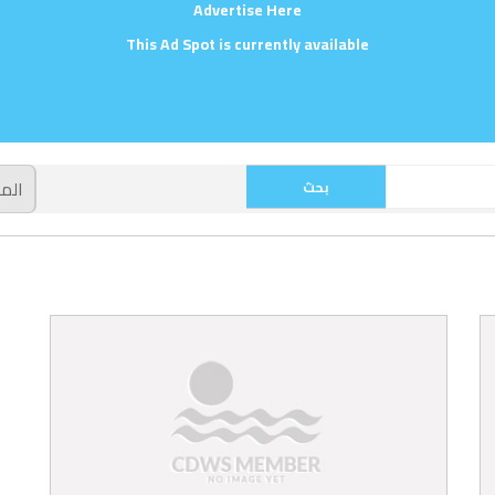
Advertise Here
This Ad Spot is currently available