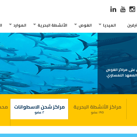
رفين
الميديا
الغوص
الأنشطة البحرية
الموارد
ا
يزو 24803 الخاصة بالغوص على مراكز الغوص
والمعهد النمساوي
مراكز الأنشطة البحرية
مراكز شحن الاسطوانات
محطة
١٩٥ عضو
٢ عضو