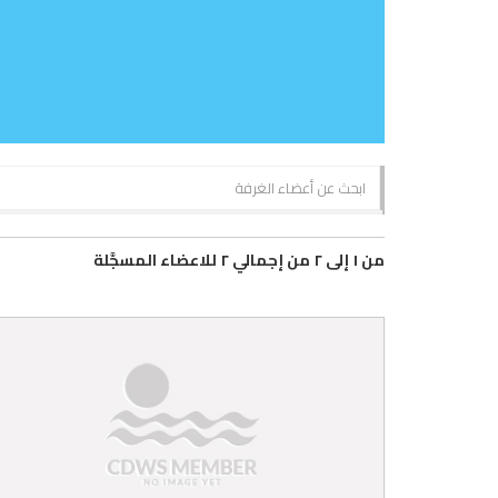
من ١ إلى ٢ من إجمالي ٢ للاعضاء المسجَّلة