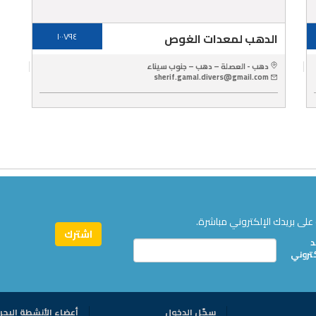
الدهب لمعدات الغوص
١٠٠٧٩٤
دهب - العصلة – دهب – جنوب سيناء
sherif.gamal.divers@gmail.com
على بريدك الإلكتروني مباشرة.
د
كتروني
سجّل الدخول
أعضاء الأنشطة البحر