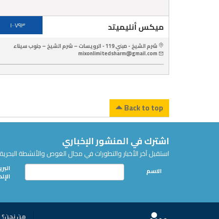
ميكس أنليميتد
١٠٠٧٩٣
شرم الشيخ - مبني 119 - الرويسات – شرم الشيخ – جنوب سيناء
mixonlimitedsharm@gmail.com
Back to top
اشترك في المنشور الإخباري
استقبل آخر الأخبار والتطورات في مجال الغوص والأنشطة البحرية 
البري
الاسم
الإل
من نحن؟