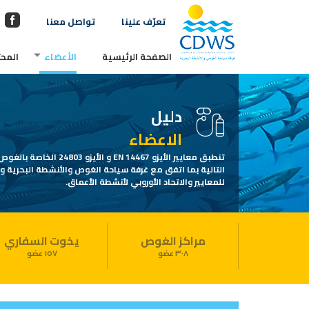
تعرّف علينا
تواصل معنا
الصفحة الرئيسية
الأعضاء
المحت
دليل
الاعضاء
تنطبق معايير الأيزو EN 14467 و الأ
التالية بما اتفق مع غرفة سياحة الغوص والأنشطة البحرية 
للمعايير والاتحاد الأوروبي لأنشطة الأعماق.
مراكز الغوص
يخوت السفاري
٣٠٨ عضو
١٥٧ عضو