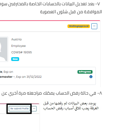
٧-
بعد تعديل
البيانات بالحسابات الخاصة بالمحترفين
سوف 
الموافقة من قبل شئون العضوية
٨- في حالة رفض الحساب يمكنك مراجعته مرة آخري عن طريق الضغط على Re-submit Profile