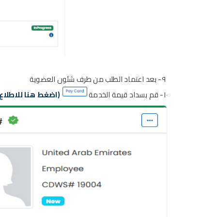
٩-
بعد اعتماد الطلب من طرف
شئون العضوية
١٠- قم بسداد قيمة الخدمة
(اضغط هنا للاطلاع