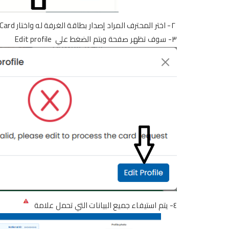
٢-
اختر
المح
ت
رف المراد إصدار بطاقة الغرفة
له
واختار Request Card
٣- سوف تظهر صفحة
ويتم الضغط علي Edit profile
٤- يتم استيفاء
جميع
البيانات التي تحمل علامة