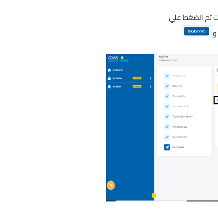
ت ثم
الضغط
علي
و