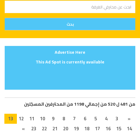
Advertise Here
This Ad Spot is currently available
من 481 ل 520 من إجمالي 1198 من المحترفين المسجّلين
13
12
11
10
9
8
7
6
5
4
3
«
»
23
22
21
20
19
18
17
16
15
14