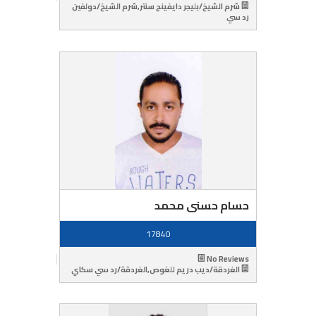
شرم الشيخ/بليجر دايفينج سنتر,شرم الشيخ/دولفين
رد سي
حسام حسنى محمد
17840
No Reviews
الغردقة/ديب دريم للغوص,الغردقة/رد سي سكاي