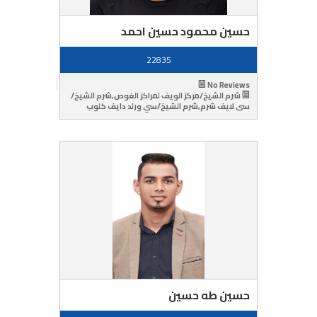
حسين محمود حسين احمد
22835
No Reviews
شرم الشيخ/مركز الويف لمراكز الغوص,شرم الشيخ/
سى لايف شرم,شرم الشيخ/سي ورلد دايف كلوب
حسين طه حسين