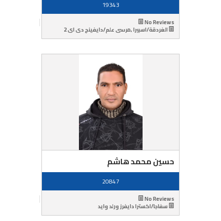
19343
No Reviews
الغردقة/اسبيرا ,مرسى علم/دايفينج دى اى 2
حسين محمد هاشم
20847
No Reviews
سفاجا/اكسترا دايفرز ورلد وايد