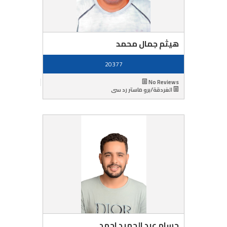
هيثم جمال محمد
20377
No Reviews
الغردقة/برو ماستر رد سى
حسام عبد الحميد احمد