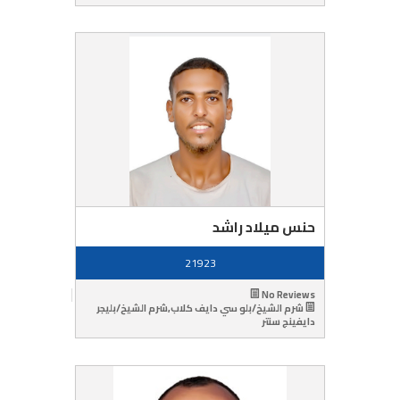
حنس ميلاد راشد
21923
No Reviews
شرم الشيخ/بلو سي دايف كلاب,شرم الشيخ/بليجر
دايفينج سنتر