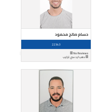
حسام صالح محمود
22343
No Reviews
دهب/رد سي ترايب