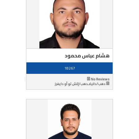
هشام عباس محمود
18267
No Reviews
دهب/دانيلا,دهب/إتش تو أو دايفرز