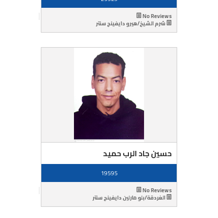
No Reviews
شرم الشيخ/هيرو دايفينج سنتر
حسين جاد الرب حميد
19595
No Reviews
الغردقة/بلو مارلين دايفينج سنتر