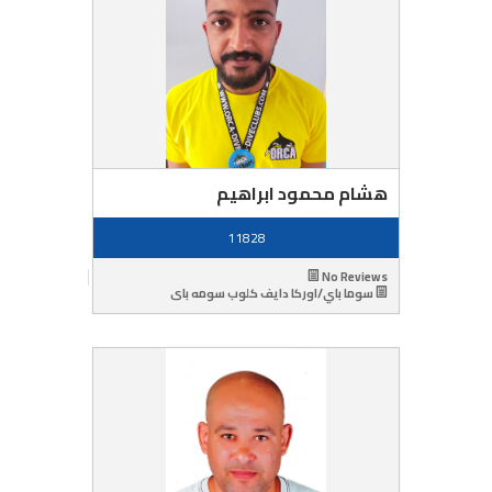
هشام محمود ابراهيم
11828
No Reviews
سوما باي/اوركا دايف كلوب سومه باى