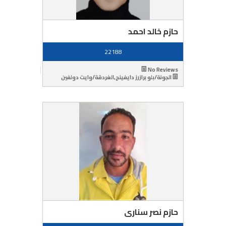
حازم خالد احمد
22188
No Reviews
الجونة/بلو برازرز دايفينج,الغردقة/وايت دولفين
حازم نصر سنارى