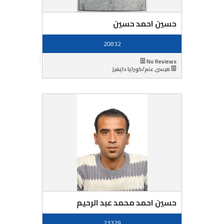
حسين احمد حسين
20832
No Reviews
مرسى علم/كورايا دايفرز
حسين احمد محمد عبد الرحيم
23329