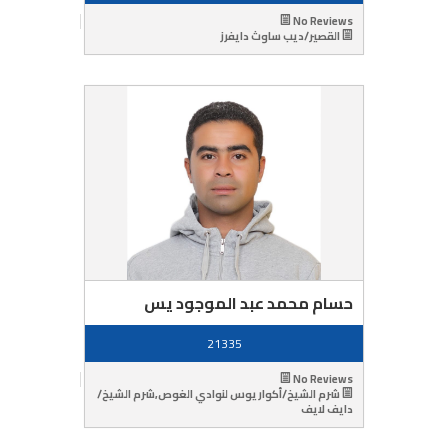
No Reviews
القصير/ديب ساوث دايفرز
حسام محمد عبد الموجود يس
21335
No Reviews
شرم الشيخ/أكواريوس لنوادي الغوص,شرم الشيخ/
دايف لايف