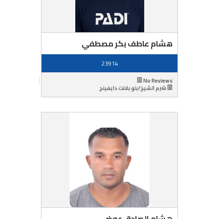
هشام عاطف بكر مصطفي
23914
No Reviews
شرم الشيخ/بلو بلانت دايفينج
هشام الصادق عوض