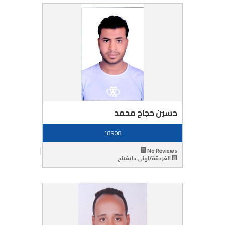
حسين حجاج محمد
18908
No Reviews
الغردقة/اونى دايفينج