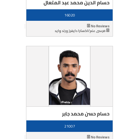
حسام الدين محمد عبد المتعال
16020
No Reviews
مرسى علم/اكسترا دايفرز ورلد وايد
حسام حسن محمد جابر
21007
No Reviews