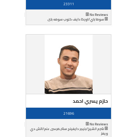
23311
No Reviews
سوما باي/اوركا دايف كلوب سومه باى
حازم يسري احمد
21696
No Reviews
شرم الشيخ/بليجر دايفينج سنتر,مرسى علم/اتش دي
ويفز