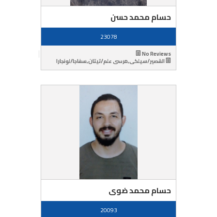
حسام محمد حسن
23078
No Reviews
القصير/سيلكى,مرسى علم/تيتان,سفاجا/لونجارا
حسام محمد ضوى
20093