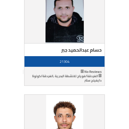
حسام عبدالحميد جبر
21304
No Reviews
الغردقة/فوياج للانشطة البحرية ,الغردقة/كولونا
دايفينج سنتر