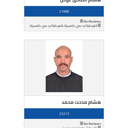
21988
No Reviews
الغردقة/رد سي كلاسيك,الغردقة/رد سي كلاسيك
هشام مدحت محمد
23213
No Reviews
شرم الشيخ/دايفينج فيجن