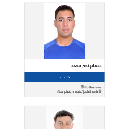
حسام نصر سعد
23286
No Reviews
شرم الشيخ/بليجر دايفينج سنتر