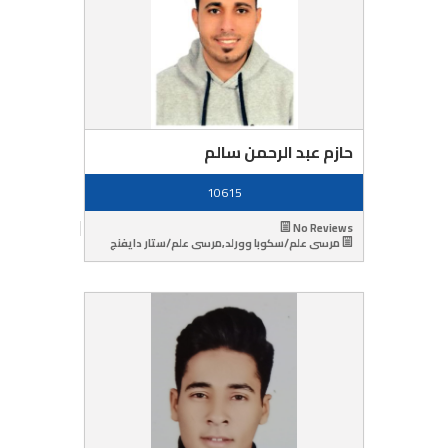
حازم عبد الرحمن سالم
10615
No Reviews
مرسى علم/سكوبا وورلد,مرسى علم/ستار دايفنج