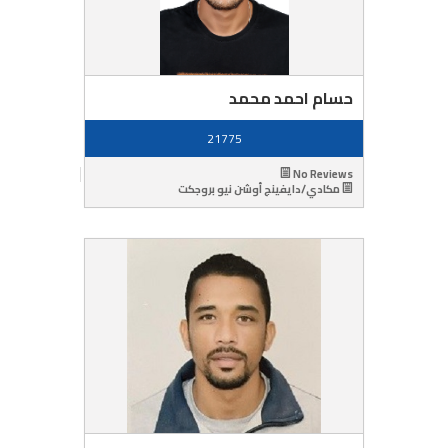
حسام احمد محمد
21775
No Reviews
مكادي/دايفينج أوشن نيو بروجكت