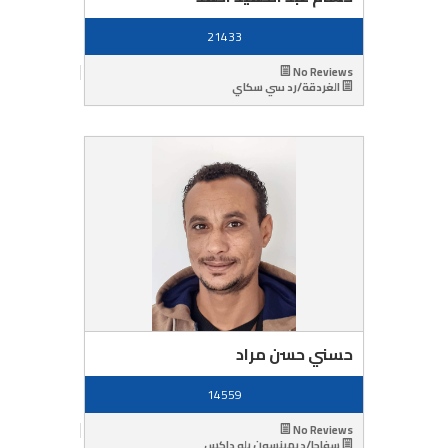
21433
No Reviews
الغردقة/رد سي سكاي
حسني حسن مراد
14559
No Reviews
سفاجا/ديمينسون بلو داكس