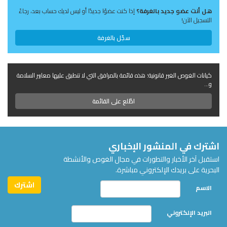
هل أنت عضو جديد بالغرفة؟
إذا كنت عضوًا جديدًا أو ليس لديك حساب بعد، رجاءً
التسجيل الآن!
سجّل بالغرفة
كيانات الغوص الغير قانونية؛ هذه قائمة بالمرافق التي لا تنطبق عليها معايير السلامة
و...
اطّلع على القائمة
اشترك في المنشور الإخباري
استقبل آخر الأخبار والتطورات في مجال الغوص والأنشطة
البحرية على بريدك الإلكتروني مباشرة.
الاسم
البريد الإلكتروني