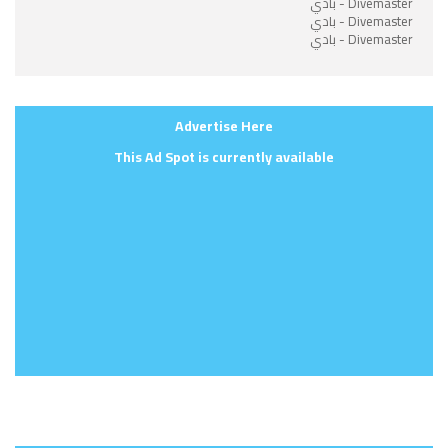
Divemaster - بادي
Divemaster - بادي
Divemaster - بادي
Advertise Here
This Ad Spot is currently available