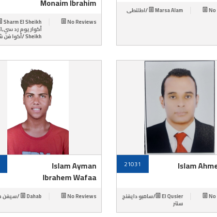
Monaim Ibrahim
Marsa Alam /اطلنطى
No
No Reviews
 El
Sheikh /أكوا فن شارم
Islam Ayman
21031
Islam Ahm
Ibrahem Wafaa
Dahab /سيفن هيفن
No Reviews
El Qusier/سامبو دايفنج
No
سنتر