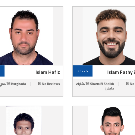
Islam Hafiz
23226
Islam Fathy 
Hurghada /سي فوكس
No Reviews
Sharm El Sheikh /شارك
No
دايفرز