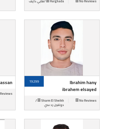
Hurghada /هابي دايف
No Reviews
Hassan
19299
Ibrahim hany
ibrahem elsayed
 Reviews
Sharm El Sheikh /
No Reviews
دولفين رد سي