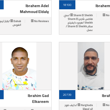
Ibrahem Adel
18100
Ibrahem
Mahmoud Eldaly
Sharm El Sheikh /سي
No
ماكس شرم,Sharm El
بابلز تيم لمرا
No Reviews
Sheikh /هيرو دايفينج
الغوص
سنتر,Sharm El Sheikh /
عسل
Ibrahim Gad
20739
Ibra
Elkareem
Hurghada /دايف مور
No
اند اوهانا