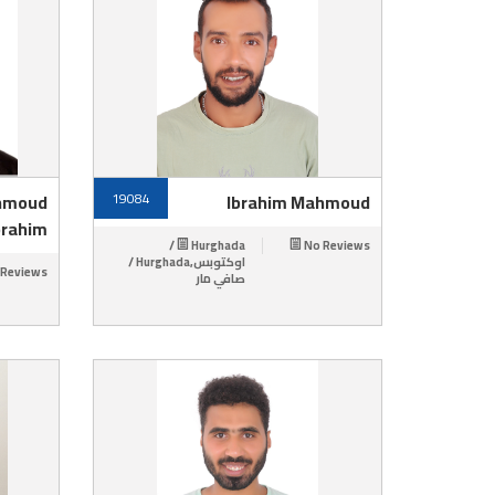
hmoud
19084
Ibrahim Mahmoud
brahim
Hurghada /
No Reviews
اوكتوبس,Hurghada /
 Reviews
صافي مار