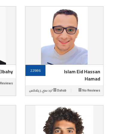
Elbahy
22986
Islam Eid Hassan
Hamad
 Reviews
Dahab /رد سي ريلاكس
No Reviews