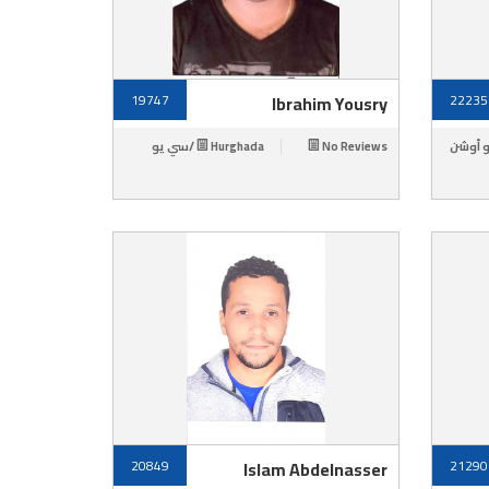
19747
Ibrahim Yousry
22235
Hurghada /سي يو
No Reviews
20849
Islam Abdelnasser
21290