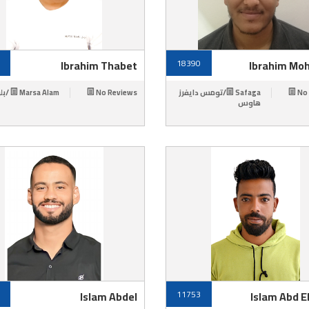
Ibrahim Thabet
18390
Ibrahim Mo
Marsa Alam /بلو أوشن
No Reviews
Safaga/تومس دايفرز
No
هاوس
Islam Abdel
11753
Islam Abd E