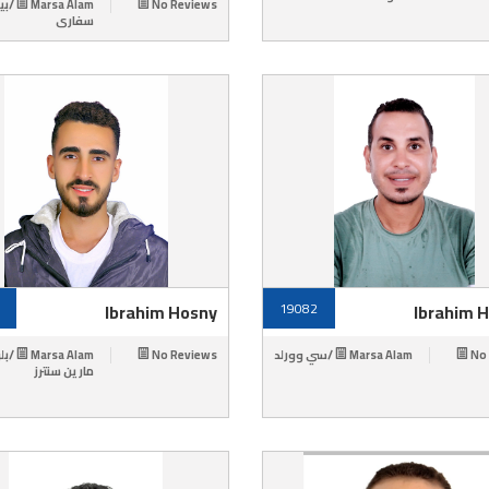
m /بيتش
No Reviews
سفارى
Ibrahim Hosny
19082
Ibrahim 
/بلو صب
No Reviews
Marsa Alam /سي وورلد
No
مارين سنترز