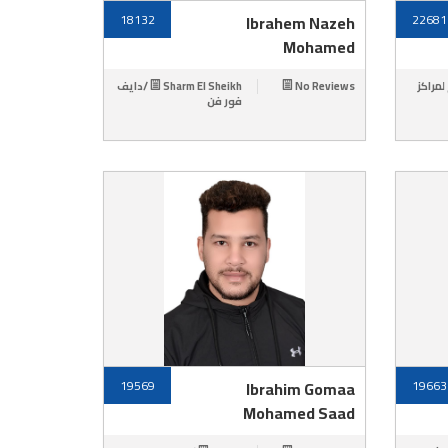
18132
Ibrahem Nazeh
22681
Mohamed
Sharm El Sheikh /دايف
No Reviews
Dahab /كز
فور فن
19569
Ibrahim Gomaa
19663
Mohamed Saad