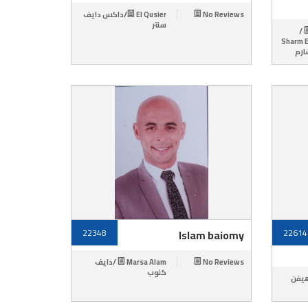
El Qusier/داكس دايف
No Reviews
سنتر
Sharm El Sheikh /
أكواريوم رد سي,Sharm
22348
Islam baiomy
22614
Marsa Alam /دايف
No Reviews
كلوب