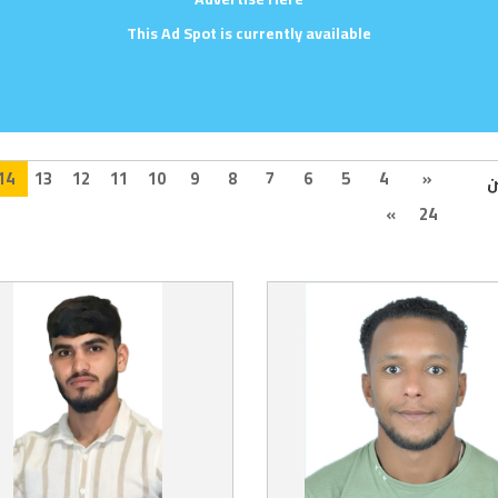
This Ad Spot is currently available
14
13
12
11
10
9
8
7
6
5
4
«
»
24