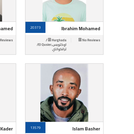
hamed
20373
Ibrahim Mohamed
 Reviews
Hurghada /
No Reviews
اوكتوبس,El Qusier/
ترانكوالتي
lKader
13579
Islam Basher