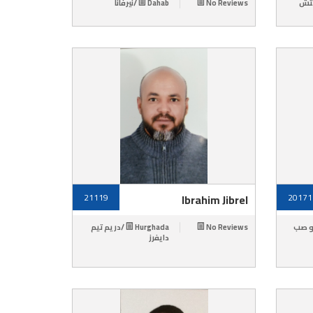
Dahab /نيرفانا
No Reviews
Marsa Ala
21119
Ibrahim Jibrel
20171
Hurghada /دريم تيم
No Reviews
Marsa Alam 
دايفرز