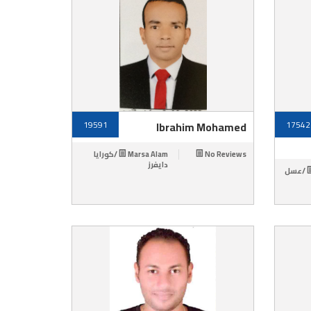
19591
Ibrahim Mohamed
17542
Marsa Alam /كورايا
No Reviews
دايفرز