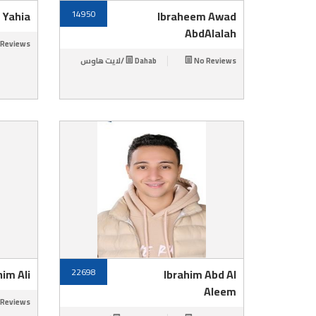
 Yahia
14950
Ibraheem Awad
AbdAlalah
 Reviews
Dahab /لايت هاوس
No Reviews
him Ali
22698
Ibrahim Abd Al
Aleem
 Reviews