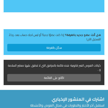
هل أنت عضو جديد بالغرفة؟
إذا كنت عضوًا جديدًا أو ليس لديك حساب بعد، رجاءً
التسجيل الآن!
سجّل بالغرفة
كيانات الغوص الغير قانونية؛ هذه قائمة بالمرافق التي لا تنطبق عليها معايير السلامة
و...
اطّلع على القائمة
اشترك في المنشور الإخباري
استقبل آخر الأخبار والتطورات في مجال الغوص والأنشطة