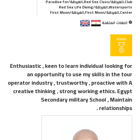
Club,الغردقة/Red Sea Class,الغردقة/Paradise for
Watersports,الغردقة/Red Sea Life Diving
Center,الغردقة/First Moon,الغردقة/First Moon
اللغات المتقنة
معتمد
Enthusiastic , keen to learn individual looking for
an opportunity to use my skills in the tour
operator industry , trustworthy , proactive with A
creative thinking , strong working ethics. Egypt
Secondary military School , Maintain
relationships .