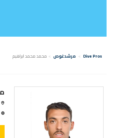
Dive Pros
مرشدغوص
محمد محمد ابراهيم
مح
شر
ا