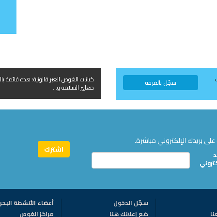
كيانات الغوص الغير قانونية؛ هذه قائمة بال
سجّل بالغرفة
معايير السلامة و...
على بريدك الإلكتروني مباشرة.
د
كتروني
سجّل الدخول
أعضاء الأنشطة البحر
نا
ضع إعلانك هنا
مراكز الغوص