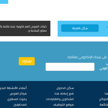
كيانات الغوص الغير قانونية؛ هذه قائمة بال
سجّل بالغرفة
معايير السلامة و...
على بريدك الإلكتروني مباشرة.
د
كتروني
سجّل الدخول
أعضاء الأنشطة البحر
نا
ضع إعلانك هنا
مراكز الغوص
للوائح
الشكاوى والاقتراحات
يخوت السفاري
لشائعة
موقع التوظيف
المحترفين