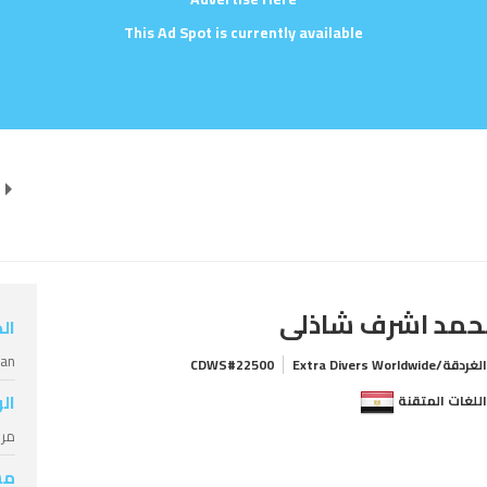
This Ad Spot is currently available
مد اشرف شاذلى
ال
ian
غردقة/Extra Divers Worldwide
CDWS#22500
ال
للغات المتقنة
مرشد
مس