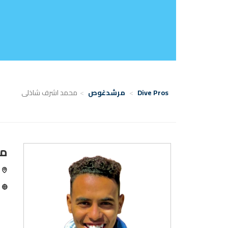
Dive Pros
مرشدغوص
محمد اشرف شاذلى
مح
ال
ا