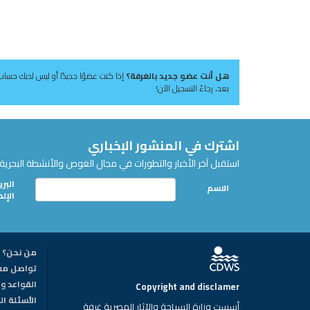
هل أنت عضو جديد بالغرفة؟
إذا كنت عضوًا جديدًا أو ليس لديك حساب
بعد، رجاءً التسجيل الآن!
اشترك في المنشور الإخباري
استقبل آخر الأخبار والتطورات في مجال الغوص والأنشطة البحرية 
البري
الاسم
الإل
من نحن؟
تواصل مع
القواعد وا
Copyright and disclamer
الأسئلة ا
أسست وزارة السياحة والآثار المصرية غرفة