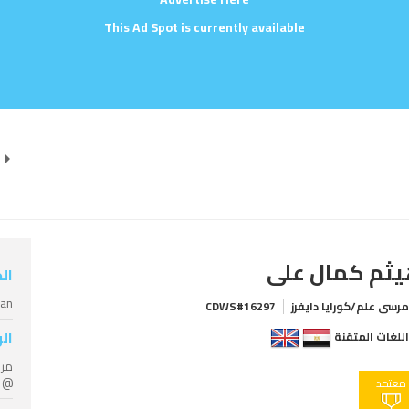
This Ad Spot is currently available
ثم كمال على
ال
ian
رسى علم/كورايا دايفرز
CDWS#16297
ال
للغات المتقنة
مر
@ مرس
معتمد