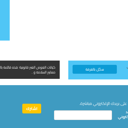
كيانات الغوص الغير قانونية؛ هذه قائمة بال
سجّل بالغرفة
معايير السلامة و...
على بريدك الإلكتروني مباشرة.
د
كتروني