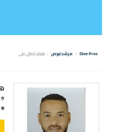
Dive Pros
مرشدغوص
هيثم كمال على
هي
م
ا