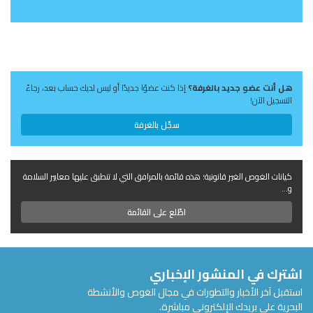
هل أنت عضو جديد بالغرفة؟
إذا كنت عضوًا جديدًا أو ليس لديك حساب بعد، رجاءً
التسجيل الآن!
سجّل بالغرفة
كيانات الغوص الغير قانونية؛ هذه قائمة بالمرافق التي لا تنطبق عليها معايير السلامة
و...
اطّلع على القائمة
اشترك في المنشور الإخباري
استقبل آخر الأخبار والتطورات في مجال الغوص والأنشطة
البحرية على بريدك الإلكتروني مباشرة.