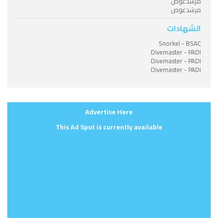
مرشدغوص
مرشدغوص
الشهادات
Snorkel - BSAC
Divemaster - PADI
Divemaster - PADI
Divemaster - PADI
Advertise Here
This Ad Spot is currently available