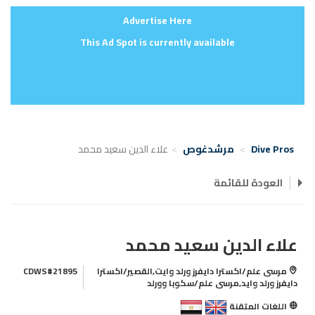
Advertise Here
This Ad Spot is currently available
Dive Pros
مرشدغوص
علاء الدين سعيد محمد
العودة للقائمة
علاء الدين سعيد محمد
مرسى علم/اكسترا دايفرز ورلد وايت,القصير/اكسترا
CDWS#21895
دايفرز ورلد وايد,مرسى علم/سكوبا وورلد
اللغات المتقنة