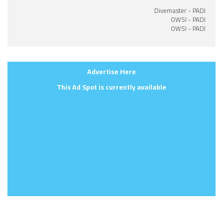
Divemaster - PADI
OWSI - PADI
OWSI - PADI
Advertise Here
This Ad Spot is currently available