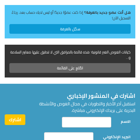
هل أنت عضو جديد بالغرفة؟
إذا كنت عضوًا جديدًا أو ليس لديك حساب بعد، رجاءً
التسجيل الآن!
سجّل بالغرفة
كيانات الغوص الغير قانونية؛ هذه قائمة بالمرافق التي لا تنطبق عليها معايير السلامة
و...
اطّلع على القائمة
اشترك في المنشور الإخباري
استقبل آخر الأخبار والتطورات في مجال الغوص والأنشطة
البحرية على بريدك الإلكتروني مباشرة.
الاسم
البريد الإلكتروني