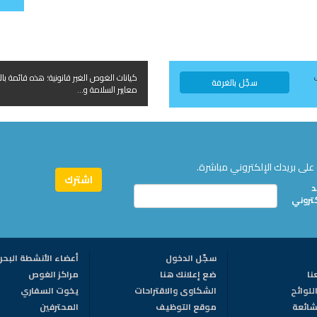
كيانات الغوص الغير قانونية؛ هذه قائمة بال
سجّل بالغرفة
معايير السلامة و...
على بريدك الإلكتروني مباشرة.
د
كتروني
سجّل الدخول
أعضاء الأنشطة البحر
نا
ضع إعلانك هنا
مراكز الغوص
للوائح
الشكاوى والاقتراحات
يخوت السفاري
لشائعة
موقع التوظيف
المحترفين