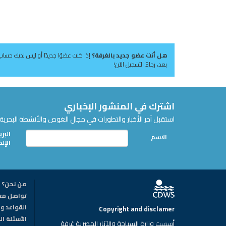
هل أنت عضو جديد بالغرفة؟
إذا كنت عضوًا جديدًا أو ليس لديك حساب
بعد، رجاءً التسجيل الآن!
اشترك في المنشور الإخباري
استقبل آخر الأخبار والتطورات في مجال الغوص والأنشطة البحرية 
البري
الاسم
الإل
من نحن؟
تواصل مع
القواعد وا
Copyright and disclamer
الأسئلة ا
أسست وزارة السياحة والآثار المصرية غرفة