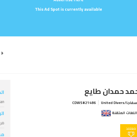
This Ad Spot is currently available
مد حمدان طايع
ال
ian
اجا/United Divers
CDWS#21486
ال
للغات المتقنة
مرش
معتمد
مس