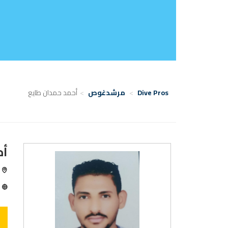
Dive Pros
مرشدغوص
أحمد حمدان طايع
أح
سف
ا