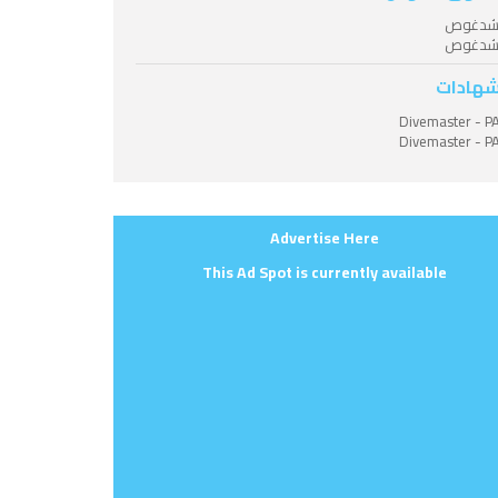
شدغوص
شدغوص
شهادات
Divemaster - P
Divemaster - P
Advertise Here
This Ad Spot is currently available