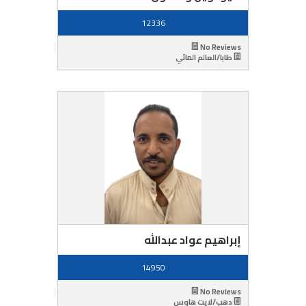
12336
No Reviews
طابا/العالم المائي
إبراهيم عواد عبدالله
14950
No Reviews
دهب/لايت هاوس