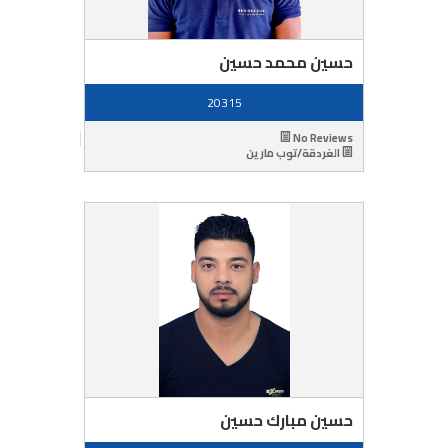
حسين محمد حسين
20315
No Reviews
الغردقة/توب مارين
حسين مبارك حسين