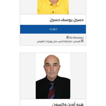
حسين يوسف حسين
15387
No Reviews
مرسى علم/برادايس سى وورلد للغوص
هيو أوين واتسون