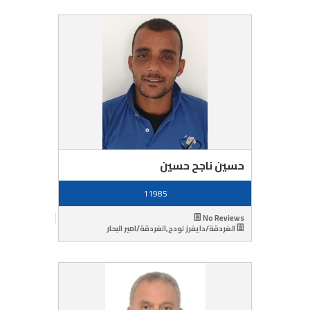
حسين ناجح حسين
11985
No Reviews
الغردقة/دايفرز لودج,الغردقة/امير البحار