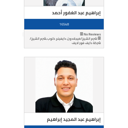
إبراهيم عبد الغفور أحمد
16548
No Reviews
شرم الشيخ/ميجلادون دايفينج كلوب,شرم الشيخ/
شركة دايف فور لايف
إبراهيم عبد المجيد إبراهيم