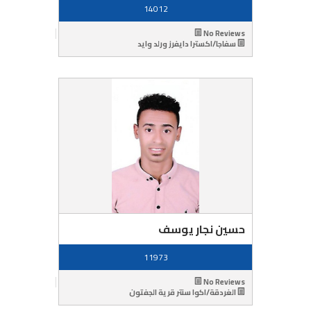
14012
No Reviews
سفاجا/اكسترا دايفرز ورلد وايد
حسين نجار يوسف
11973
No Reviews
الغردقة/اكوا سنتر قرية الجفتون