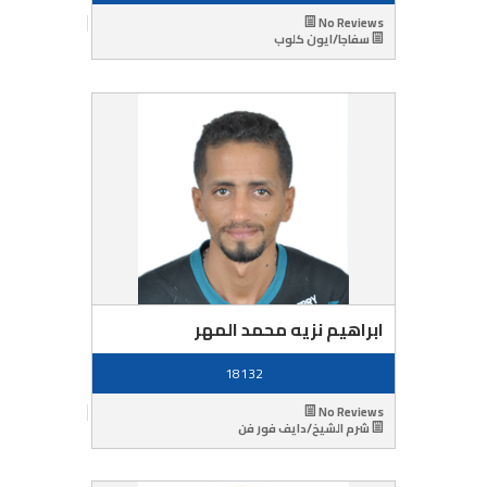
No Reviews
سفاجا/ايون كلوب
ابراهيم نزيه محمد المهر
18132
No Reviews
شرم الشيخ/دايف فور فن