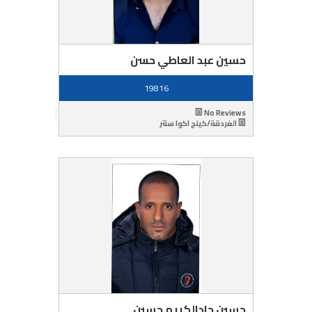
حسين عبد العاطي حسن
19816
No Reviews
الغردقة/كينج اكوا سنتر
حسين جادالكريم حسين