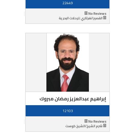
22449
No Reviews
القصير/نفرتاري للرحلات البحرية
إبراهيم عبدالعزيز رمضان مبروك
12103
No Reviews
شرم الشيخ/الشيخ كوست