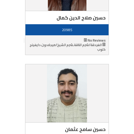
حسين صلاح الدين كمال
20985
No Reviews
الغردقة/شرم الناقة,شرم الشيخ/ميجلادون دايفينج
كلوب
حسين سامح عثمان