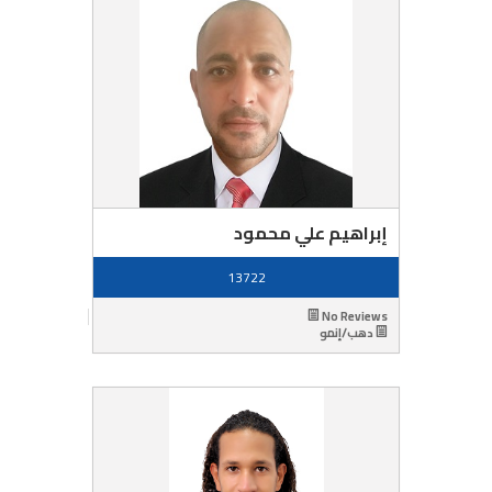
إبراهيم علي محمود
13722
No Reviews
دهب/إنمو