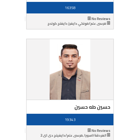
16358
No Reviews
مرسى علم/مونكي دايفرز دايفنج كولدج
حسين طه حسين
19343
No Reviews
الغردقة/اسبيرا ,مرسى علم/دايفينج دى اى 2