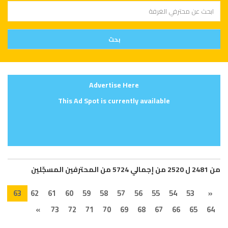
Advertise Here
This Ad Spot is currently available
من 2481 ل 2520 من إجمالي 5724 من المحترفين المسجّلين
63
62
61
60
59
58
57
56
55
54
53
«
»
73
72
71
70
69
68
67
66
65
64