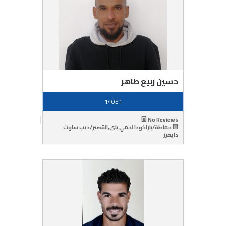
حسين ربيع طاهر
14051
No Reviews
حماطة/باراكودا لحمي باى,القصير/ديب ساوث
دايفرز