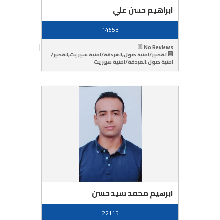
ابراهيم حسن علي
14553
No Reviews
القصير/امنية صول,الغردقة/امنية سبيريت,القصير/
امنية صول,الغردقة/امنية سبيريت
ابرهيم محمد سيد حسن
22115