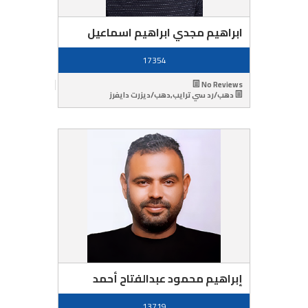
ابراهيم مجدي ابراهيم اسماعيل
17354
No Reviews
دهب/رد سي ترايب,دهب/ديزرت دايفرز
إبراهيم محمود عبدالفتاح أحمد
13719