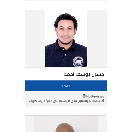
حسين يوسف احمد
17406
No Reviews
سفاجا/الياسمين فرى لايف,مرسى علم/دايف كلوب