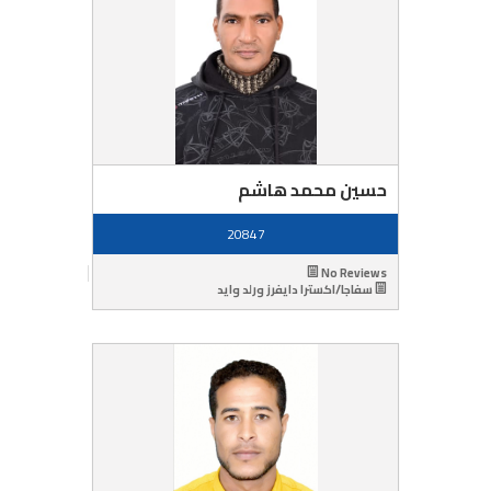
حسين محمد هاشم
20847
No Reviews
سفاجا/اكسترا دايفرز ورلد وايد