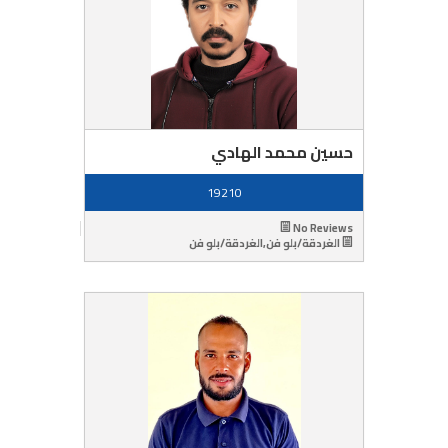
حسين محمد الهادي
19210
No Reviews
الغردقة/بلو فن,الغردقة/بلو فن