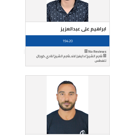
ابراهيم على عبدالعزيز
19420
No Reviews
شرم الشيخ/دايفرز لاند,شرم الشيخ/نادي كورال
للغطس