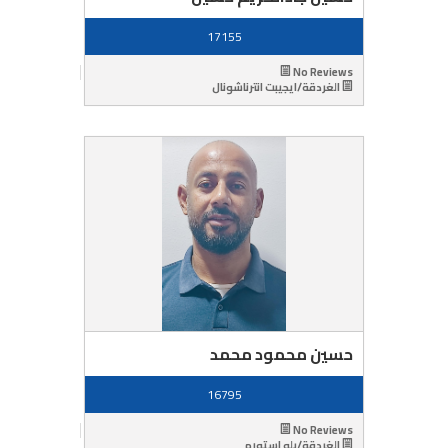
17155
No Reviews
الغردقة/ايجيبت انترناشونال
حسين محمود محمد
16795
No Reviews
الغردقة/بلو استورم