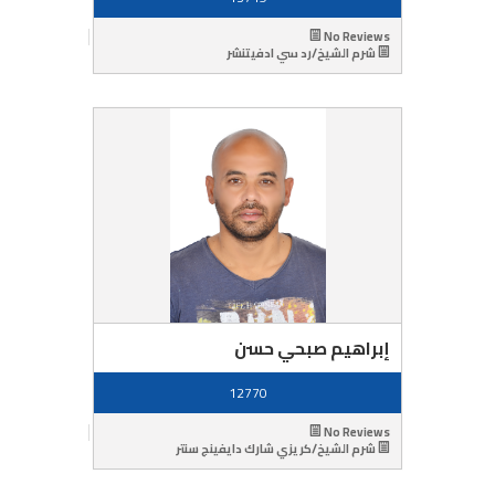
No Reviews
شرم الشيخ/رد سي ادفيتنشر
إبراهيم صبحي حسن
12770
No Reviews
شرم الشيخ/كريزي شارك دايفينج سنتر