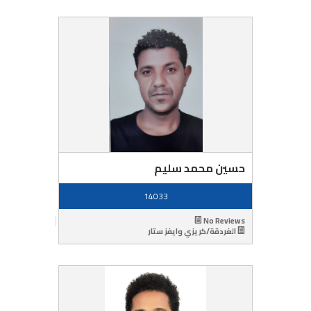
حسين محمد سليم
14033
No Reviews
الغردقة/كريزي وايفز ستار