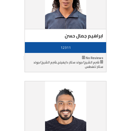
ابراهيم جمال حسن
12311
No Reviews
شرم الشيخ/جولد ستار دايفينج,شرم الشيخ/جولد
ستار للغطس