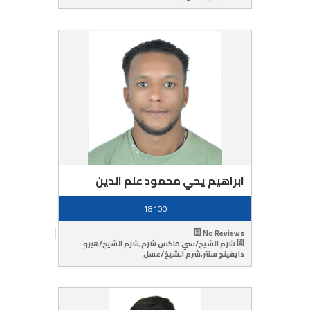
ابراهيم يحي محمود علم الدين
18100
No Reviews
شرم الشيخ/سي ماكس شرم,شرم الشيخ/هيرو
دايفينج سنتر,شرم الشيخ/عسل