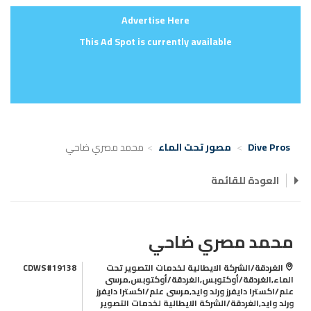
Advertise Here
This Ad Spot is currently available
Dive Pros
مصور تحت الماء
محمد مصري ضاحي
العودة للقائمة
محمد مصري ضاحي
الغردقة/الشركة الايطالية لخدمات التصوير تحت
CDWS#19138
الماء,الغردقة/أوكتوبس,الغردقة/أوكتوبس,مرسى
علم/اكسترا دايفرز ورلد وايد,مرسى علم/اكسترا دايفرز
ورلد وايد,الغردقة/الشركة الايطالية لخدمات التصوير