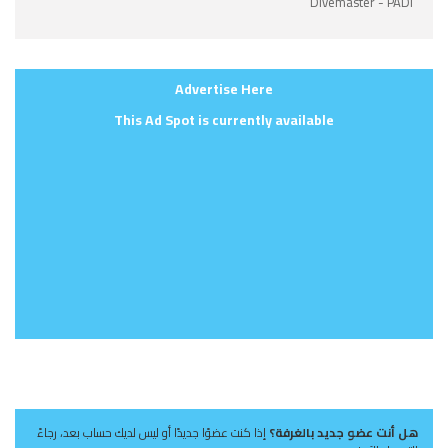
Divemaster - PADI
Advertise Here
This Ad Spot is currently available
هل أنت عضو جديد بالغرفة؟
إذا كنت عضوًا جديدًا أو ليس لديك حساب بعد، رجاءً