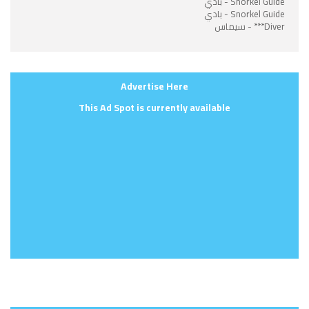
Snorkel Guide - بادي
Snorkel Guide - بادي
Diver*** - سيماس
Advertise Here
This Ad Spot is currently available