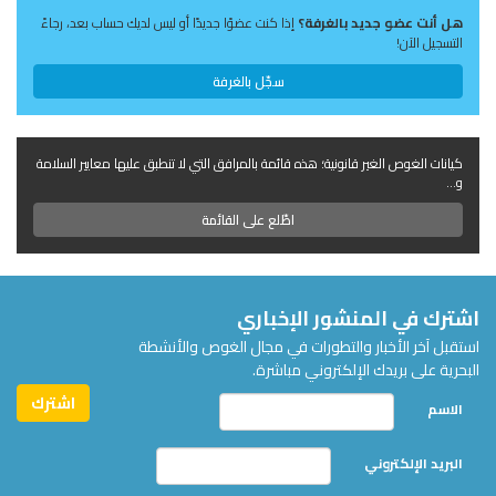
هل أنت عضو جديد بالغرفة؟
إذا كنت عضوًا جديدًا أو ليس لديك حساب بعد، رجاءً
التسجيل الآن!
سجّل بالغرفة
كيانات الغوص الغير قانونية؛ هذه قائمة بالمرافق التي لا تنطبق عليها معايير السلامة
و...
اطّلع على القائمة
اشترك في المنشور الإخباري
استقبل آخر الأخبار والتطورات في مجال الغوص والأنشطة
البحرية على بريدك الإلكتروني مباشرة.
الاسم
البريد الإلكتروني