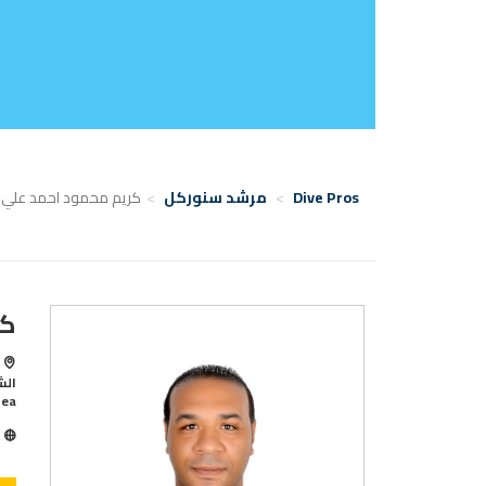
Dive Pros
مرشد سنوركل
كريم محمود احمد علي إ
كر
Sea
ا