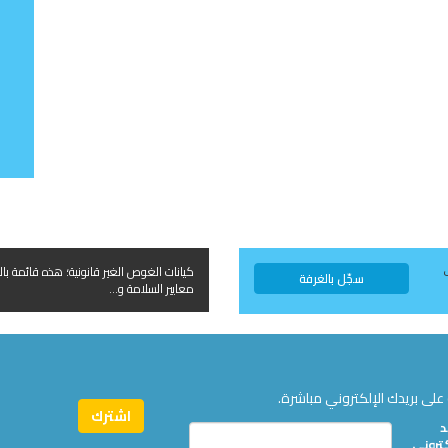
كيانات الغوص الغير قانونية؛ هذه قائمة بال
سجّل بالغرفة
معايير السلامة و...
على بريدك الإلكتروني مباشرة.
د
كتروني