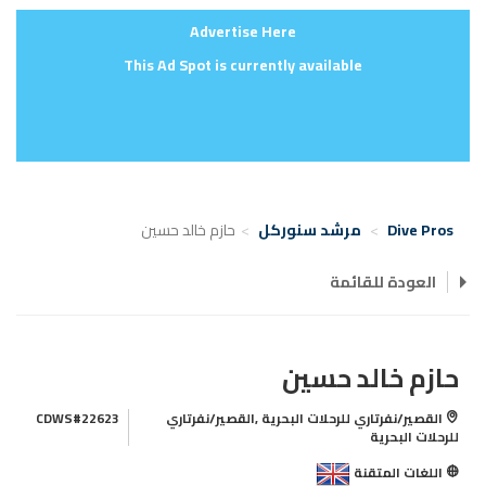
Advertise Here
This Ad Spot is currently available
Dive Pros
مرشد سنوركل
حازم خالد حسين
العودة للقائمة
حازم خالد حسين
القصير/نفرتاري للرحلات البحرية ,القصير/نفرتاري
CDWS#22623
للرحلات البحرية
اللغات المتقنة