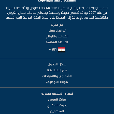
Copyright and disclamer
أسست وزارة السياحة والآثار المصرية غرفة سياحة الغوص والأنشطة البحرية
في عام 2007 بهدف تحسين جودة وسلامة ومعايير خدمات مجال الغوص
والأنشطة البحرية، بالإضافة إلى الحفاظ على الحياة البيئية الفريدة للبحر الأحمر.
من نحن؟
تواصل معنا
القواعد واللوائح
الأسئلة الشائعة
AR
سجّل الدخول
ضع إعلانك هنا
الشكاوى والاقتراحات
موقع التوظيف
أعضاء الأنشطة البحرية
مراكز الغوص
يخوت السفاري
المحترفين