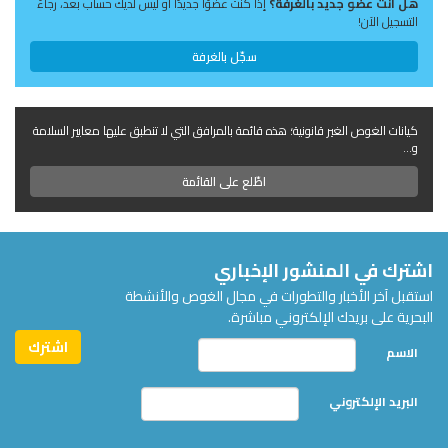
هل أنت عضو جديد بالغرفة؟
إذا كنت عضوًا جديدًا أو ليس لديك حساب بعد، رجاءً
التسجيل الآن!
سجّل بالغرفة
كيانات الغوص الغير قانونية؛ هذه قائمة بالمرافق التي لا تنطبق عليها معايير السلامة
و...
اطّلع على القائمة
اشترك في المنشور الإخباري
استقبل آخر الأخبار والتطورات في مجال الغوص والأنشطة
البحرية على بريدك الإلكتروني مباشرة.
الاسم
البريد الإلكتروني