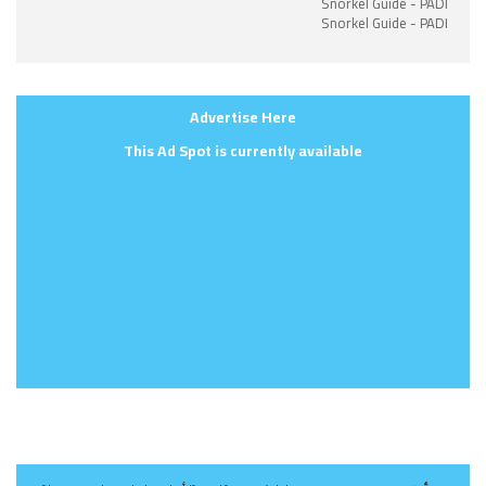
Snorkel Guide - PADI
Snorkel Guide - PADI
Advertise Here
This Ad Spot is currently available