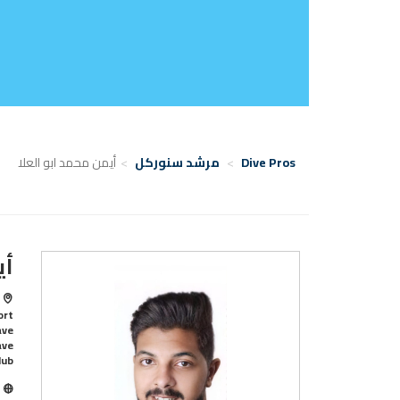
Dive Pros
مرشد سنوركل
أيمن محمد ابو العلا
أي
Club,الغردقة/ve
ا