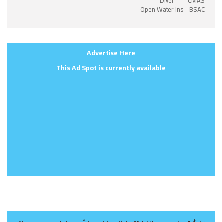
Diver*** - CMAS
Open Water Ins - BSAC
Advertise Here
This Ad Spot is currently available