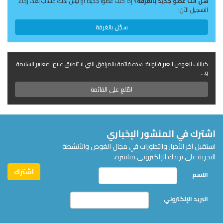
هل أنت عضو جديد بالغرفة؟
إذا كنت عضوًا جديدًا أو ليس لديك حساب بعد، رجاءً
التسجيل الآن!
سجّل بالغرفة
كيانات الغوص الغير قانونية؛ هذه قائمة بالمرافق التي لا تنطبق عليها معايير السلامة
و...
اطّلع على القائمة
اشترك في المنشور الإخباري
استقبل آخر الأخبار والتطورات في مجال الغوص والأنشطة
البحرية على بريدك الإلكتروني مباشرة.
الاسم
البريد الإلكتروني