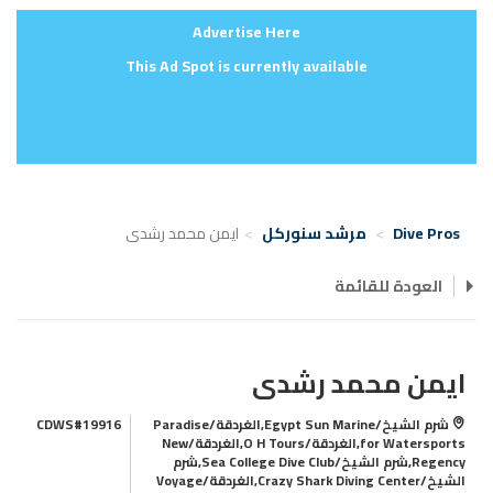
Advertise Here
This Ad Spot is currently available
Dive Pros
مرشد سنوركل
ايمن محمد رشدى
العودة للقائمة
ايمن محمد رشدى
شرم الشيخ/Egypt Sun Marine,الغردقة/Paradise
CDWS#19916
for Watersports,الغردقة/O H Tours,الغردقة/New
Regency,شرم الشيخ/Sea College Dive Club,شرم
الشيخ/Crazy Shark Diving Center,الغردقة/Voyage