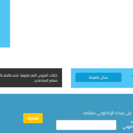
كيانات الغوص الغير قانونية؛ هذه قائمة بال
سجّل بالغرفة
معايير السلامة و...
على بريدك الإلكتروني مباشرة.
د
كتروني