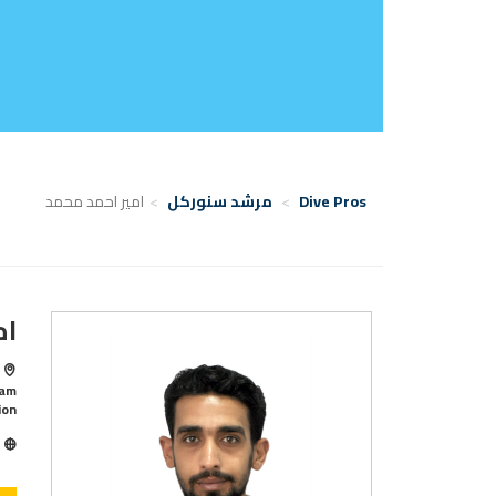
Dive Pros
مرشد سنوركل
امير احمد محمد
ام
ion
ا