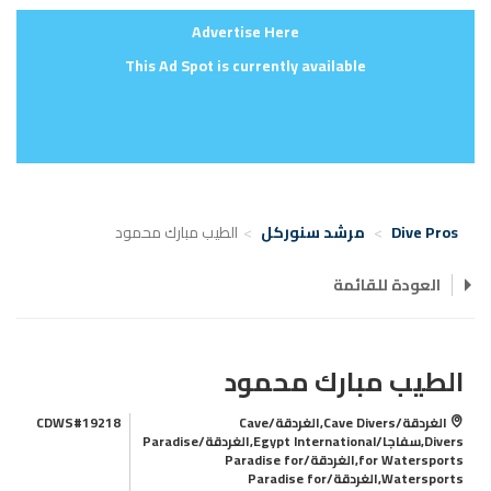
Advertise Here
This Ad Spot is currently available
Dive Pros
مرشد سنوركل
الطيب مبارك محمود
العودة للقائمة
الطيب مبارك محمود
الغردقة/Cave Divers,الغردقة/Cave
CDWS#19218
Divers,سفاجا/Egypt International,الغردقة/Paradise
for Watersports,الغردقة/Paradise for
Watersports,الغردقة/Paradise for