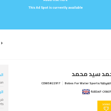
This Ad Spot is currently available
مد سيد محمد
ال
ian
غردقة/Bobos For Water Sports
CDWS#22917
ال
للغات المتقنة
rts
معتمد