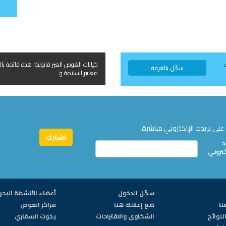
كيانات الغوص الغير قانونية؛ هذه قائمة بال
سجّل بالغرفة
معايير السلامة و...
على بريدك الإلكتروني مباشرة.
د
كتروني
سجّل الدخول
أعضاء الأنشطة البحر
نا
ضع إعلانك هنا
مراكز الغوص
للوائح
الشكاوى والاقتراحات
يخوت السفاري