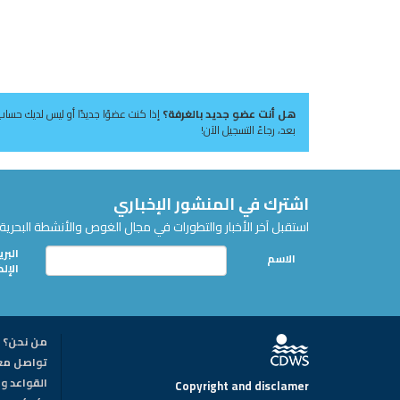
هل أنت عضو جديد بالغرفة؟
إذا كنت عضوًا جديدًا أو ليس لديك حساب
بعد، رجاءً التسجيل الآن!
اشترك في المنشور الإخباري
استقبل آخر الأخبار والتطورات في مجال الغوص والأنشطة البحرية 
البري
الاسم
الإل
من نحن؟
تواصل مع
القواعد وا
Copyright and disclamer