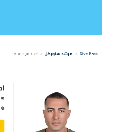
Dive Pros
مرشد سنوركل
احمد سيد محمد
اح
ال
ا