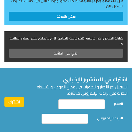
هل أنت عضو جديد بالغرفة؟
إذا كنت عضوًا جديدًا أو ليس لديك حساب بعد، رجاءً
التسجيل الآن!
سجّل بالغرفة
كيانات الغوص الغير قانونية؛ هذه قائمة بالمرافق التي لا تنطبق عليها معايير السلامة
و...
اطّلع على القائمة
اشترك في المنشور الإخباري
استقبل آخر الأخبار والتطورات في مجال الغوص والأنشطة
البحرية على بريدك الإلكتروني مباشرة.
الاسم
البريد الإلكتروني