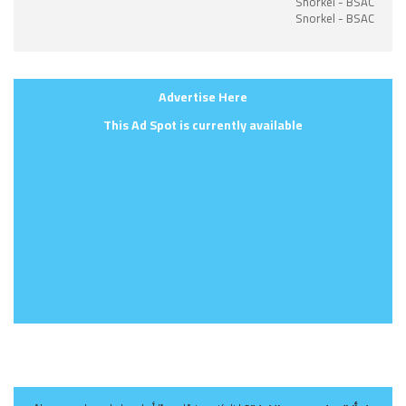
Snorkel - BSAC
Snorkel - BSAC
Advertise Here
This Ad Spot is currently available