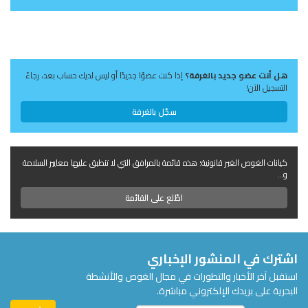
هل أنت عضو جديد بالغرفة؟
إذا كنت عضوًا جديدًا أو ليس لديك حساب بعد، رجاءً
التسجيل الآن!
سجّل بالغرفة
كيانات الغوص الغير قانونية؛ هذه قائمة بالمرافق التي لا تنطبق عليها معايير السلامة
و...
اطّلع على القائمة
اشترك في المنشور الإخباري
استقبل آخر الأخبار والتطورات في مجال الغوص والأنشطة
البحرية على بريدك الإلكتروني مباشرة.