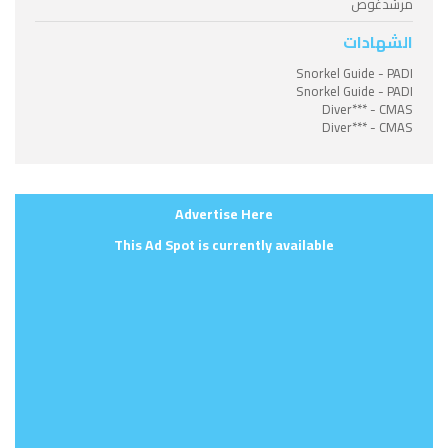
مرشدغوص
الشهادات
Snorkel Guide - PADI
Snorkel Guide - PADI
Diver*** - CMAS
Diver*** - CMAS
Advertise Here
This Ad Spot is currently available