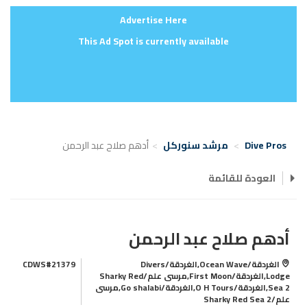
Advertise Here
This Ad Spot is currently available
Dive Pros
مرشد سنوركل
أدهم صلاح عبد الرحمن
العودة للقائمة
أدهم صلاح عبد الرحمن
الغردقة/Ocean Wave,الغردقة/Divers
CDWS#21379
Lodge,الغردقة/First Moon,مرسى علم/Sharky Red
Sea 2,الغردقة/O H Tours,الغردقة/Go shalabi,مرسى
علم/Sharky Red Sea 2