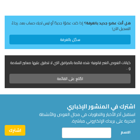
هل أنت عضو جديد بالغرفة؟
إذا كنت عضوًا جديدًا أو ليس لديك حساب بعد، رجاءً
التسجيل الآن!
سجّل بالغرفة
كيانات الغوص الغير قانونية؛ هذه قائمة بالمرافق التي لا تنطبق عليها معايير السلامة
و...
اطّلع على القائمة
اشترك في المنشور الإخباري
استقبل آخر الأخبار والتطورات في مجال الغوص والأنشطة
البحرية على بريدك الإلكتروني مباشرة.
الاسم