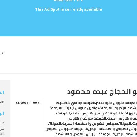
This Ad Spot is currently available
و الحجاج عبده محمود
ال
ian
لغردقة/كورال اكوا سنتر,الغردقة/رد سي كلاسيك
CDWS#11566
نشطة البحرية,الغردقة/دولفين هاوس ايليت,الغردقة/
ال
 تورز اكوا,الغردقة/دولفين هاوس ايليت,الغردقة/
فين هاوس ايليت,الغردقة/دولفين هاوس
مرش
يت,الجونة/سيباس للغوص والانشطة البحرية,الجونة/
اس للغوص والانشطة البحرية,الجونة/سيباس للغوص
انشطة البحرية,الجونة/سيباس للغوص والانشطة