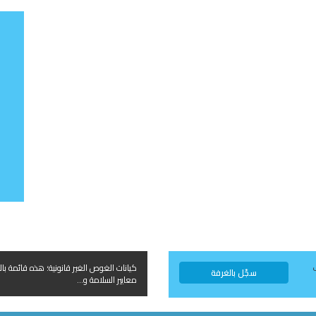
كيانات الغوص الغير قانونية؛ هذه قائمة بال
سجّل بالغرفة
معايير السلامة و...