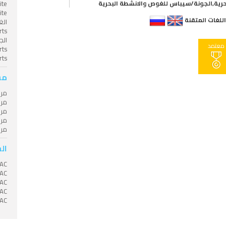
حرية,الجونة/سيباس للغوص والانشطة البحرية
للغات المتقنة
معتمد
rts
مس
مر
مر
مر
مر
مر
ال
SAC
SAC
SAC
SAC
SAC