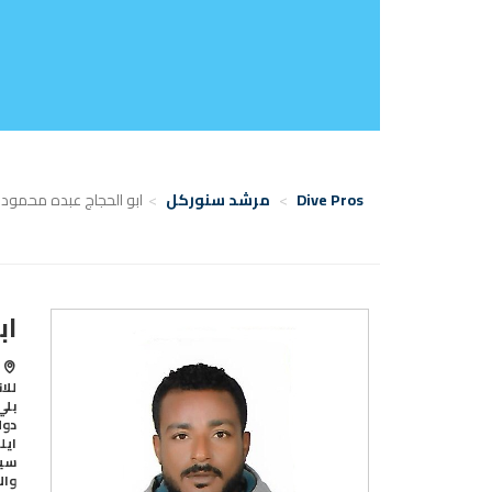
Dive Pros
مرشد سنوركل
ابو الحجاج عبده محمود
اب
ا
للا
بلي
دول
ايل
سيب
وال