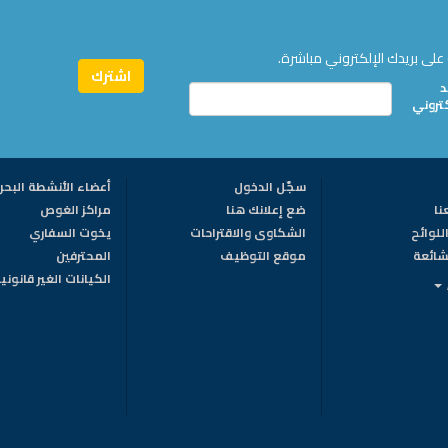
على بريدك الإلكتروني مباشرة.
د
كتروني
سجّل الدخول
أعضاء الأنشطة البحر
نا
ضع إعلانك هنا
مراكز الغوص
للوائح
الشكاوى والاقتراحات
يخوت السفاري
لشائعة
موقع التوظيف
المحترفين
الكيانات الغير قانوني