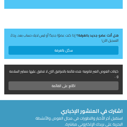
هل أنت عضو جديد بالغرفة؟
إذا كنت عضوًا جديدًا أو ليس لديك حساب بعد، رجاءً
التسجيل الآن!
سجّل بالغرفة
كيانات الغوص الغير قانونية؛ هذه قائمة بالمرافق التي لا تنطبق عليها معايير السلامة
و...
اطّلع على القائمة
اشترك في المنشور الإخباري
استقبل آخر الأخبار والتطورات في مجال الغوص والأنشطة
البحرية على بريدك الإلكتروني مباشرة.