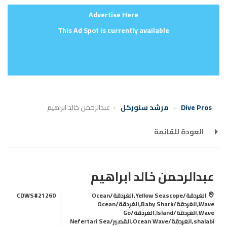
Advertise Here
This Ad Spot is currently available
Dive Pros
مرشد سنوركل
عبدالرحمن خالد ابراهيم
العودة للقائمة
عبدالرحمن خالد ابراهيم
الغردقة/Yellow Seascope,الغردقة/Ocean
CDWS#21260
Wave,الغردقة/Baby Shark,الغردقة/Ocean
Wave,الغردقة/Island,الغردقة/Go
shalabi,الغردقة/Ocean Wave,القصير/Nefertari Sea