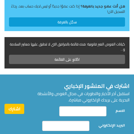
هل أنت عضو جديد بالغرفة؟
إذا كنت عضوًا جديدًا أو ليس لديك حساب بعد، رجاءً
التسجيل الآن!
سجّل بالغرفة
كيانات الغوص الغير قانونية؛ هذه قائمة بالمرافق التي لا تنطبق عليها معايير السلامة
و...
اطّلع على القائمة
اشترك في المنشور الإخباري
استقبل آخر الأخبار والتطورات في مجال الغوص والأنشطة
البحرية على بريدك الإلكتروني مباشرة.
الاسم
البريد الإلكتروني