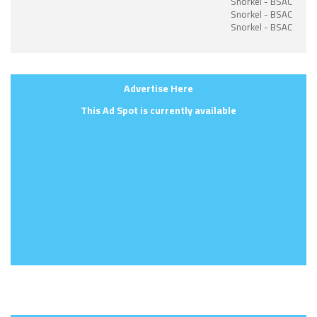
Snorkel - BSAC
Snorkel - BSAC
Snorkel - BSAC
Advertise Here
This Ad Spot is currently available