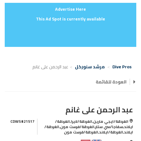
Advertise Here
This Ad Spot is currently available
Dive Pros
مرشد سنوركل
عبد الرحمن على غانم
العودة للقائمة
عبد الرحمن على غانم
الغردقة/ايجي مارين,الغردقة/لايرا,الغردقة/
CDWS#21517
ايلاند,سفاجا/سي ستار,الغردقة/فرست مون,الغردقة/
ايلاند,الغردقة/ايلاند,الغردقة/فرست مون