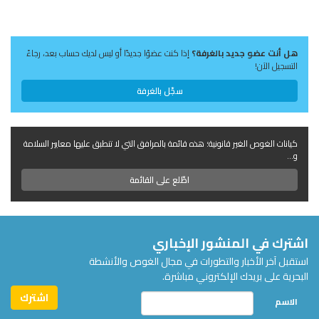
هل أنت عضو جديد بالغرفة؟
إذا كنت عضوًا جديدًا أو ليس لديك حساب بعد، رجاءً
التسجيل الآن!
سجّل بالغرفة
كيانات الغوص الغير قانونية؛ هذه قائمة بالمرافق التي لا تنطبق عليها معايير السلامة
و...
اطّلع على القائمة
اشترك في المنشور الإخباري
استقبل آخر الأخبار والتطورات في مجال الغوص والأنشطة
البحرية على بريدك الإلكتروني مباشرة.
الاسم