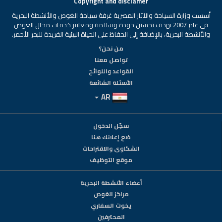
Copyright and disclamer
أسست وزارة السياحة والآثار المصرية غرفة سياحة الغوص والأنشطة البحرية
في عام 2007 بهدف تحسين جودة وسلامة ومعايير خدمات مجال الغوص
والأنشطة البحرية، بالإضافة إلى الحفاظ على الحياة البيئية الفريدة للبحر الأحمر.
من نحن؟
تواصل معنا
القواعد واللوائح
الأسئلة الشائعة
AR
سجّل الدخول
ضع إعلانك هنا
الشكاوى والاقتراحات
موقع التوظيف
أعضاء الأنشطة البحرية
مراكز الغوص
يخوت السفاري
المحترفين