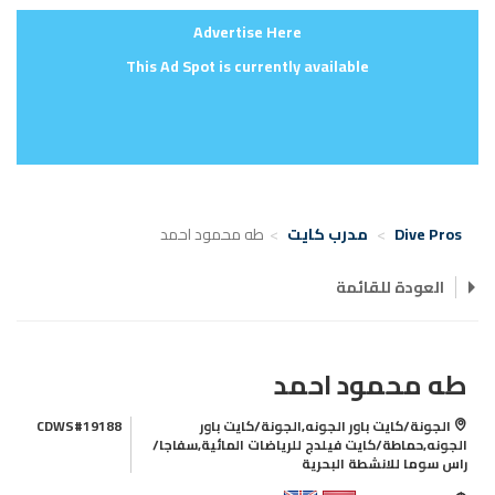
Advertise Here
This Ad Spot is currently available
Dive Pros
مدرب كايت
طه محمود احمد
العودة للقائمة
طه محمود احمد
الجونة/كايت باور الجونه,الجونة/كايت باور
CDWS#19188
الجونه,حماطة/كايت فيلدج للرياضات المائية,سفاجا/
راس سوما للانشطة البحرية