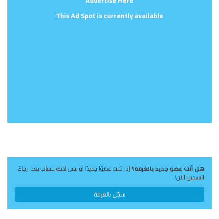
Advertise Here
This Ad Spot is currently available
هل أنت عضو جديد بالغرفة؟
إذا كنت عضوًا جديدًا أو ليس لديك حساب بعد، رجاءً
التسجيل الآن!
سجّل بالغرفة