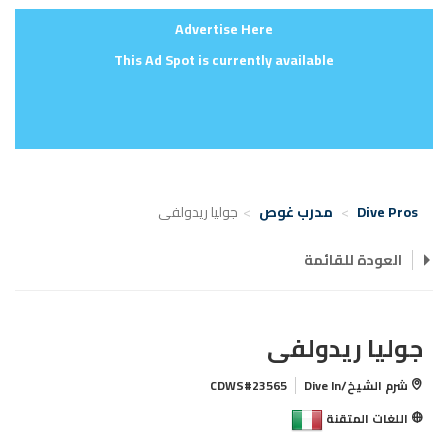
Advertise Here
This Ad Spot is currently available
Dive Pros
مدرب غوص
جوليا ريدولفى
العودة للقائمة
جوليا ريدولفى
شرم الشيخ/Dive In
CDWS#23565
اللغات المتقنة