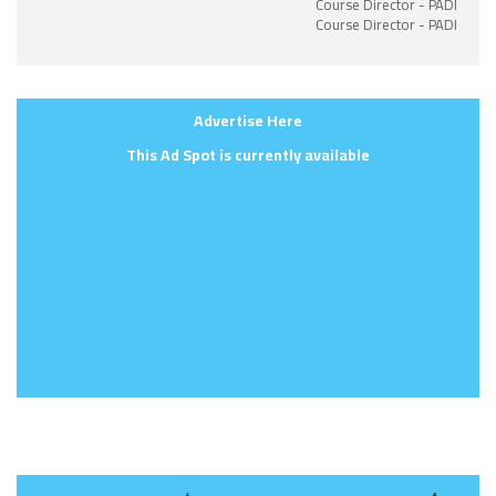
Course Director - PADI
Course Director - PADI
Advertise Here
This Ad Spot is currently available