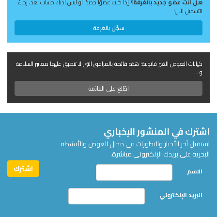
هل أنت عضو جديد بالغرفة؟
إذا كنت عضوًا جديدًا أو ليس لديك حساب بعد، رجاءً
التسجيل الآن!
سجّل بالغرفة
كيانات الغوص الغير قانونية؛ هذه قائمة بالمرافق التي لا تنطبق عليها معايير السلامة
و...
اطّلع على القائمة
اشترك في المنشور الإخباري
استقبل آخر الأخبار والتطورات في مجال الغوص والأنشطة
البحرية على بريدك الإلكتروني مباشرة.
الاسم
البريد الإلكتروني