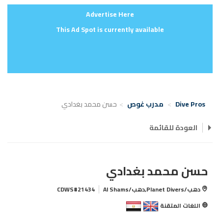
Advertise Here
This Ad Spot is currently available
Dive Pros
مدرب غوص
حسن محمد بغدادي
العودة للقائمة
حسن محمد بغدادي
دهب/Planet Divers,دهب/Al Shams
CDWS#21434
اللغات المتقنة