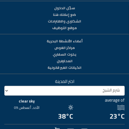
سجّل الدخول
ضع إعلانك هنا
الشكاوى والاقتراحات
موقع التوظيف
أعضاء الأنشطة البحرية
مراكز الغوص
يخوت السفاري
المحترفين
الكيانات الغير قانونية
اختر المدينة
average of
clear sky
الأحد, أغسطس 09
38°C
23°C