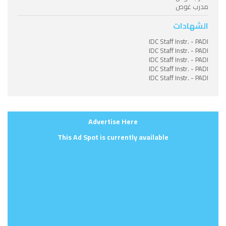
مدرب غوص
الشهادات
IDC Staff Instr. - PADI
IDC Staff Instr. - PADI
IDC Staff Instr. - PADI
IDC Staff Instr. - PADI
IDC Staff Instr. - PADI
Advertise Here
This Ad Spot is currently available