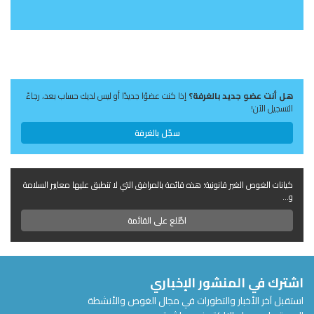
هل أنت عضو جديد بالغرفة؟
إذا كنت عضوًا جديدًا أو ليس لديك حساب بعد، رجاءً
التسجيل الآن!
سجّل بالغرفة
كيانات الغوص الغير قانونية؛ هذه قائمة بالمرافق التي لا تنطبق عليها معايير السلامة
و...
اطّلع على القائمة
اشترك في المنشور الإخباري
استقبل آخر الأخبار والتطورات في مجال الغوص والأنشطة