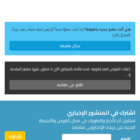
هل أنت عضو جديد بالغرفة؟
إذا كنت عضوًا جديدًا أو ليس لديك حساب بعد، رجاءً
التسجيل الآن!
سجّل بالغرفة
كيانات الغوص الغير قانونية؛ هذه قائمة بالمرافق التي لا تنطبق عليها معايير السلامة
و...
اطّلع على القائمة
اشترك في المنشور الإخباري
استقبل آخر الأخبار والتطورات في مجال الغوص والأنشطة
البحرية على بريدك الإلكتروني مباشرة.
الاسم