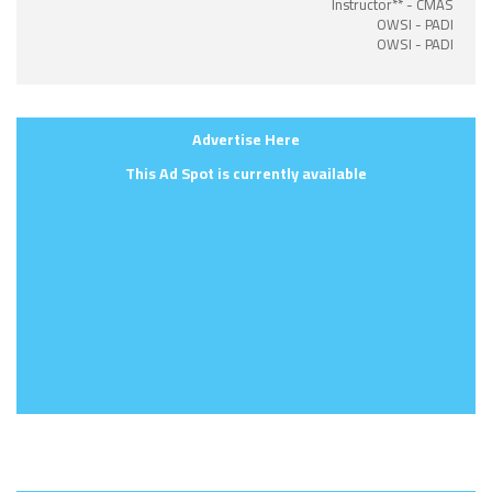
Instructor** - CMAS
OWSI - PADI
OWSI - PADI
Advertise Here
This Ad Spot is currently available