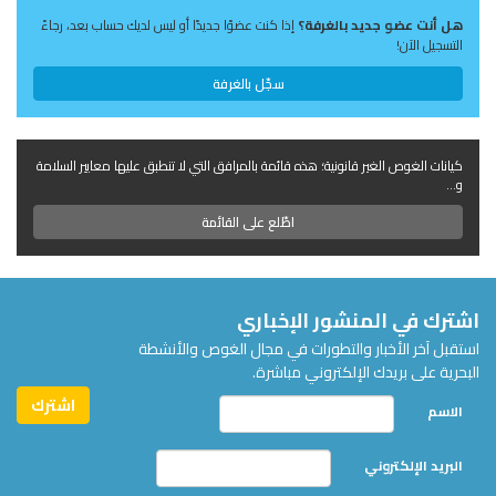
هل أنت عضو جديد بالغرفة؟
إذا كنت عضوًا جديدًا أو ليس لديك حساب بعد، رجاءً
التسجيل الآن!
سجّل بالغرفة
كيانات الغوص الغير قانونية؛ هذه قائمة بالمرافق التي لا تنطبق عليها معايير السلامة
و...
اطّلع على القائمة
اشترك في المنشور الإخباري
استقبل آخر الأخبار والتطورات في مجال الغوص والأنشطة
البحرية على بريدك الإلكتروني مباشرة.
الاسم
البريد الإلكتروني