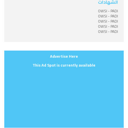
الشهادات
OWSI - PADI
OWSI - PADI
OWSI - PADI
OWSI - PADI
OWSI - PADI
Advertise Here
This Ad Spot is currently available