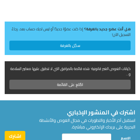
هل أنت عضو جديد بالغرفة؟
إذا كنت عضوًا جديدًا أو ليس لديك حساب بعد، رجاءً
التسجيل الآن!
سجّل بالغرفة
كيانات الغوص الغير قانونية؛ هذه قائمة بالمرافق التي لا تنطبق عليها معايير السلامة
و...
اطّلع على القائمة
اشترك في المنشور الإخباري
استقبل آخر الأخبار والتطورات في مجال الغوص والأنشطة
البحرية على بريدك الإلكتروني مباشرة.
الاسم