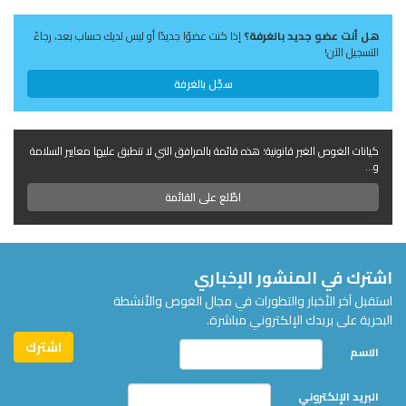
هل أنت عضو جديد بالغرفة؟
إذا كنت عضوًا جديدًا أو ليس لديك حساب بعد، رجاءً
التسجيل الآن!
سجّل بالغرفة
كيانات الغوص الغير قانونية؛ هذه قائمة بالمرافق التي لا تنطبق عليها معايير السلامة
و...
اطّلع على القائمة
اشترك في المنشور الإخباري
استقبل آخر الأخبار والتطورات في مجال الغوص والأنشطة
البحرية على بريدك الإلكتروني مباشرة.
الاسم
البريد الإلكتروني