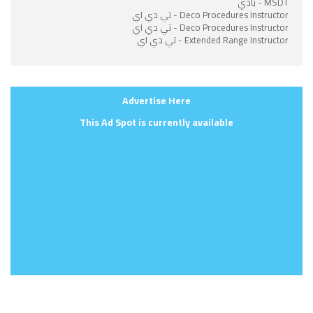
MSDT - بادي
Deco Procedures Instructor - تي دي اي
Deco Procedures Instructor - تي دي اي
Extended Range Instructor - تي دي اي
Advertise Here
This Ad Spot is currently available