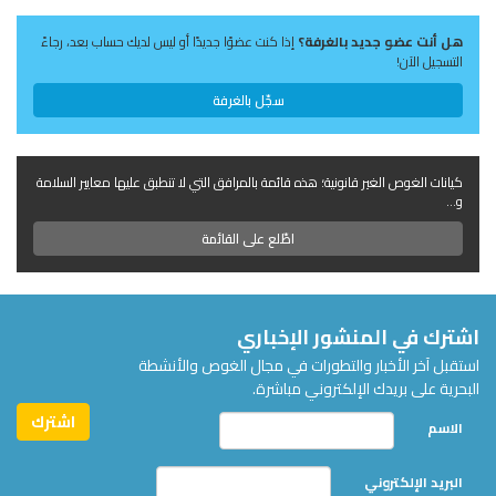
هل أنت عضو جديد بالغرفة؟
إذا كنت عضوًا جديدًا أو ليس لديك حساب بعد، رجاءً
التسجيل الآن!
سجّل بالغرفة
كيانات الغوص الغير قانونية؛ هذه قائمة بالمرافق التي لا تنطبق عليها معايير السلامة
و...
اطّلع على القائمة
اشترك في المنشور الإخباري
استقبل آخر الأخبار والتطورات في مجال الغوص والأنشطة
البحرية على بريدك الإلكتروني مباشرة.
الاسم
البريد الإلكتروني