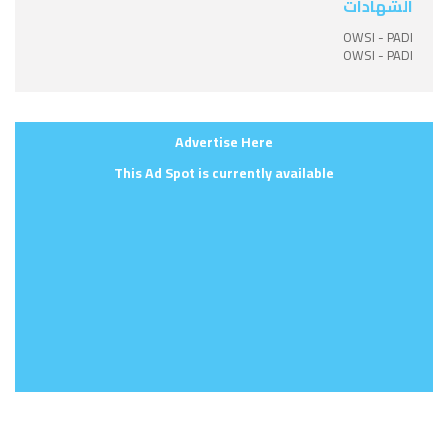
الشهادات
OWSI - PADI
OWSI - PADI
Advertise Here
This Ad Spot is currently available