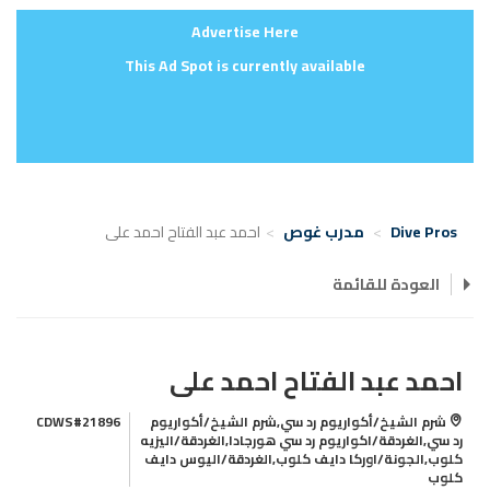
Advertise Here
This Ad Spot is currently available
Dive Pros
مدرب غوص
احمد عبد الفتاح احمد على
العودة للقائمة
احمد عبد الفتاح احمد على
شرم الشيخ/أكواريوم رد سي,شرم الشيخ/أكواريوم
CDWS#21896
رد سي,الغردقة/اكواريوم رد سي هورجادا,الغردقة/اليزيه
كلوب,الجونة/اوركا دايف كلوب,الغردقة/اليوس دايف
كلوب