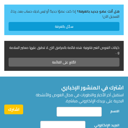
هل أنت عضو جديد بالغرفة؟
إذا كنت عضوًا جديدًا أو ليس لديك حساب بعد، رجاءً
التسجيل الآن!
سجّل بالغرفة
كيانات الغوص الغير قانونية؛ هذه قائمة بالمرافق التي لا تنطبق عليها معايير السلامة
و...
اطّلع على القائمة
اشترك في المنشور الإخباري
استقبل آخر الأخبار والتطورات في مجال الغوص والأنشطة
البحرية على بريدك الإلكتروني مباشرة.
الاسم
البريد الإلكتروني