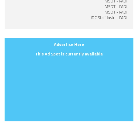
MSDT - PADI
MSDT - PADI
MSDT - PADI
IDC Staff Instr. - PADI
Advertise Here
This Ad Spot is currently available