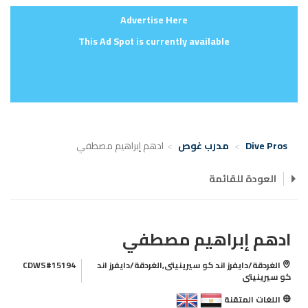
Advertise Here
This Ad Spot is currently available
Dive Pros
مدرب غوص
ادهم إبراهيم مصطفي
العودة للقائمة
ادهم إبراهيم مصطفي
الغردقة/دايفرز اند كو سيرينيتى,الغردقة/دايفرز اند
CDWS#15194
كو سيرينيتى
اللغات المتقنة