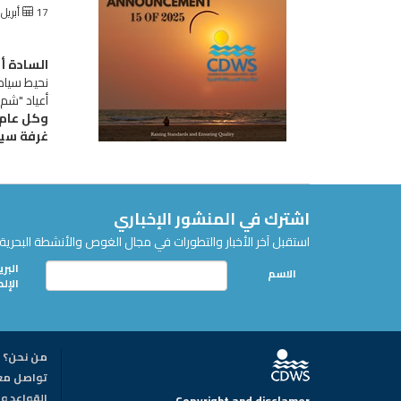
17 أبريل, 2025
السادة أ
أعياد "شم 
وكل عام 
غرفة سيا
اشترك في المنشور الإخباري
استقبل آخر الأخبار والتطورات في مجال الغوص والأنشطة البحرية 
البري
الاسم
الإل
من نحن؟
تواصل مع
القواعد وا