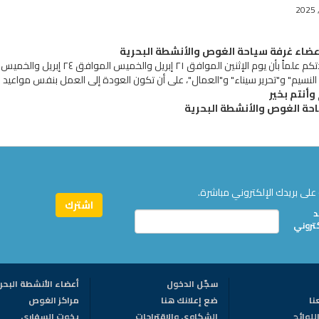
عضاء غرفة سياحة الغوص والأنشطة البحرية
النسيم" و"تحرير سيناء" و"العمال"، على أن تكون العودة إلى العمل بنفس مواعيد 
وأنتم بخير
حة الغوص والأنشطة البحرية
على بريدك الإلكتروني مباشرة.
د
كتروني
سجّل الدخول
أعضاء الأنشطة البحر
نا
ضع إعلانك هنا
مراكز الغوص
للوائح
الشكاوى والاقتراحات
يخوت السفاري