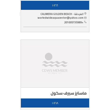
١٠١٢١٦
الغردقة - CALIMERA GOLDEN BEACH
worledwideaquacenter@yahoo.com
+201005735989
ماسترز سيرف سكول
١٠١٢١٨