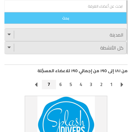
من ١٨١ إلى ١٩٥ من إجمالي ١٩٥ للاعضاء المسجَّلة
7
6
5
4
3
2
1