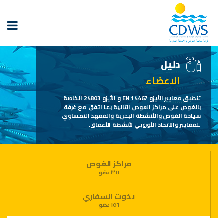
دليل
الاعضاء
تنطبق معايير الأيزو EN 14467 و الأيزو 24803 الخاصة
بالغوص على مراكز الغوص التالية بما اتفق مع غرفة
سياحة الغوص والأنشطة البحرية والمعهد النمساوي
للمعايير والاتحاد الأوروبي لأنشطة الأعماق.
مراكز الغوص
٣١١ عضو
يخوت السفاري
١٥٦ عضو