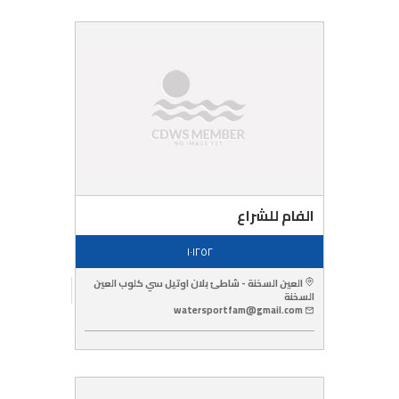
الفام للشراع
١٠١٢٥٢
العين السخنة - شاطئ بلان اوتيل سي كلوب العين
السخنة
watersportfam@gmail.com