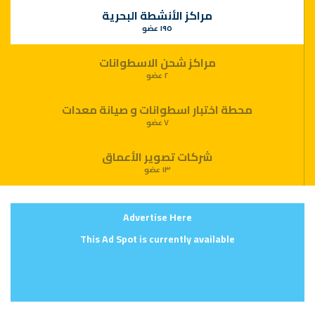
مراكز الأنشطة البحرية
١٩٥ عضو
مراكز شحن الاسطوانات
٢ عضو
محطة اختبار اسطوانات و صيانة معدات
٧ عضو
شركات تصوير الأعماق
١٣ عضو
Advertise Here
This Ad Spot is currently available