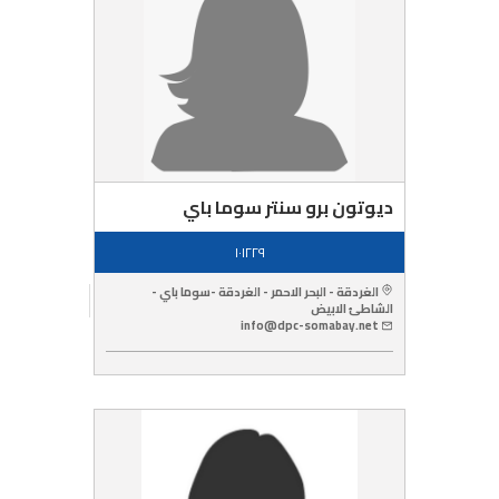
ديوتون برو سنتر سوما باي
١٠١٢٢٩
الغردقة - البحر الاحمر - الغردقة -سوما باي -
الشاطئ الابيض
info@dpc-somabay.net