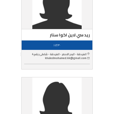
ريد سي لاين اكوا سنتر
١٠١٢٣٠
الغردقة - البحر الاحمر - الغردقة - شاطئ رقم 4
khaledmohamed.kk@gmail.com