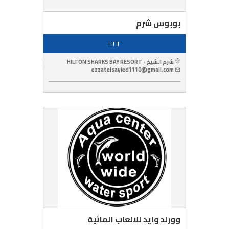
بوبوس شرم
١٠١٢١٢
شرم الشيخ - HILTON SHARKS BAY RESORT
ezzatelsayied1110@gmail.com
وورلد وايد للالعاب المائية