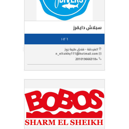
سبلاش دايفرز
١٠١٢٠٦
الغردقة - فندق طيبة روز
n_eltokhy111@hotmail.com
+201019666318