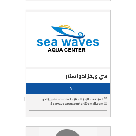
سي ويفز اكوا سنتر
١٠١٢٢٧
الغردقة - البحر الاحمر - الغردقة -فندق زنادو
Seawavesaquacenter@gmail.com