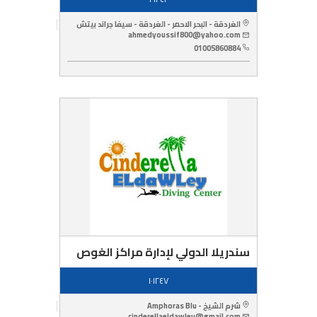
الغردقة - البحر الاحمر - الغردقة - سيفا جراند بيتش
ahmedyoussif800@yahoo.com
01005860884
سندريلا الدولي لإدارة مراكز الغوص
١٠١٢٤٧
شرم الشيخ - Amphoras Blu
cinderellaeldawley@gmail.com