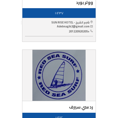
ووتر بورد
١٠١٢٣٧
شرم الشيخ - SUN RISE HOTEL
Adebnagib2@gmail.com
+201220920205
رد سي سيرف
١٠١٢٤٢