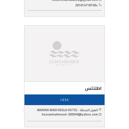
+201014718738
اطلنتس
١٠١٢٤٨
العين السخنة - MARINA WADI DEGLA HOTEL
hassanmahmoud-200049@yahoo.com