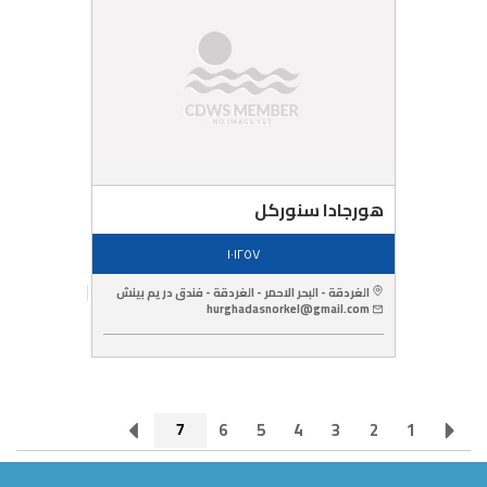
هورجادا سنوركل
١٠١٢٥٧
الغردقة - البحر الاحمر - الغردقة - فندق دريم بينش
hurghadasnorkel@gmail.com
7
6
5
4
3
2
1