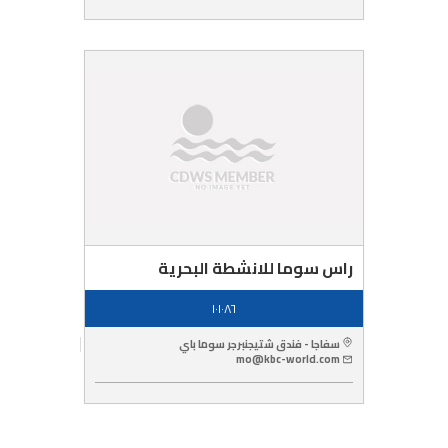
راس سوما للانشطة البحرية
١٠١٠٨٦
سفاجا - فندق شتيجنبرجر سوما باي
mo@kbc-world.com