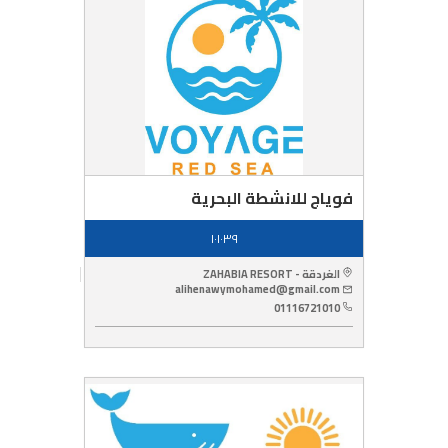
فوياج للانشطة البحرية
١٠١٠٣٩
الغردقة - ZAHABIA RESORT
alihenawymohamed@gmail.com
01116721010