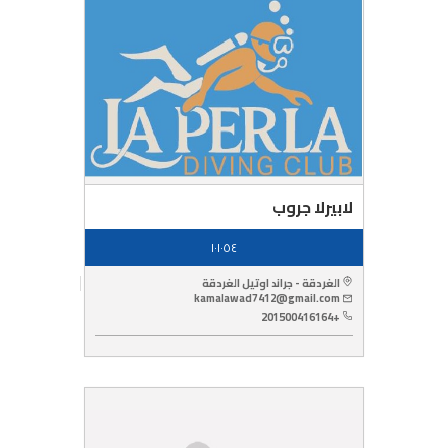
لابيرلا جروب
١٠١٠٥٤
الغردقة - جراند اوتيل الغردقة
kamalawad7412@gmail.com
+201500416164