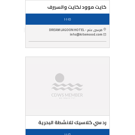
كايت موود لكايت والسيرف
١٠١٠١٥
مرسى علم - DREAM LAGOON HOTEL
info@kitemood.com
رد سي كلاسيك للانشطة البحرية
١٠١٠١٦