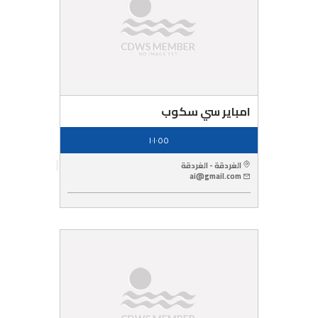
امباير سي سكوب
١٠١٠٥٥
الغردقة - الغردقة
ai@gmail.com