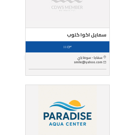
سمايل اكوا كلوب
١٠١٠٤٣
سفاجا - سوما باي
smile@yahoo.com