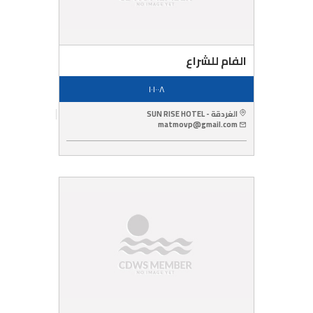
الفام للشراع
١٠١٠٠٨
الغردقة - SUN RISE HOTEL
matmovp@gmail.com