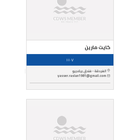
كايت مارين
١٠١٠٠٧
الغردقة - فندق بيلاجيو
yasser.raslan1981@gmail.com