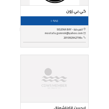
كي بي زون
١٠٠٩٨٥
الغردقة - SELENA BAY
mostafa.gomrok@yahoo.com
+201092942799
ايجيبت انترناشونال