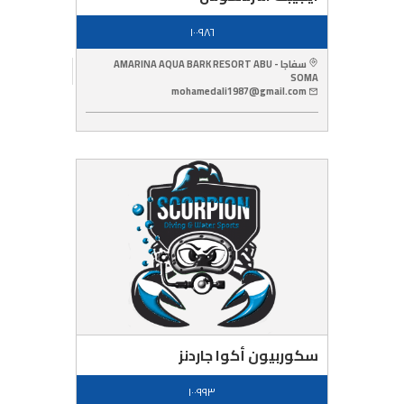
١٠٠٩٨٦
سفاجا - AMARINA AQUA BARK RESORT ABU
SOMA
mohamedali1987@gmail.com
سكوربيون أكوا جاردنز
١٠٠٩٩٣