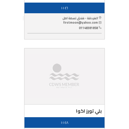
١٠١٠٤٦
الغردقة - فندق نسمة امل
firstmoon@yahoo.com
01148381858
بلي تورز اكوا
١٠١٠٤٨