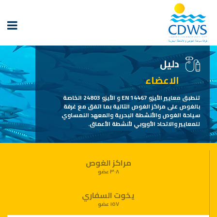
دليل
الاعضاء
تنطبق معايير الأيزو EN 14467 و الأيزو 24803 الخاصة
بالغوص على مراكز الغوص التالية بما اتفق مع غرفة
سياحة الغوص والأنشطة البحرية والمعهد النمساوي
للمعايير والاتحاد الأوروبي لأنشطة الأعماق.
مراكز الغوص
٣٠٨ عضو
يخوت السفاري
١٥٧ عضو