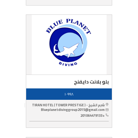
بلو بلانت دايفنج
١٠٠٩٩٨
شرم الشيخ - TIRAN HOTEL ( TOWER PRESTIGE )
Blueplanetdivinggroup2015@gmail.com
+201064479133