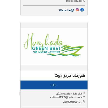
01000336582
Website
هورجادا جرين بوت
١٠١٠٢٠
الغردقة - ماجيك بيتش
a.diesel1989@yahoo.com
+201000390910