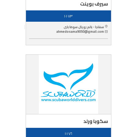
سيرف بوينت
١٠١٠٧٣
سفاجا - بالم رويال سوما باى
ahmedosama9050@gmail.com
سكوبا ورلد
١٠١٠٧٦