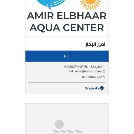
امير البحار
١٠١٠٤٠
الغردقة - HOLIDAY HOTEL
asl_4me@yahoo.com
01029802222
Website