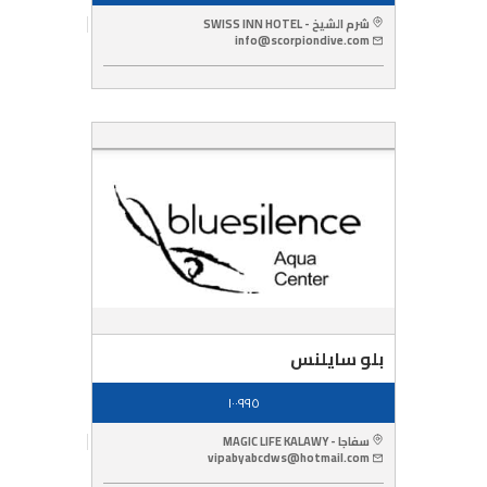
شرم الشيخ - SWISS INN HOTEL
info@scorpiondive.com
بلو سايلنس
١٠٠٩٩٥
سفاجا - MAGIC LIFE KALAWY
vipabyabcdws@hotmail.com