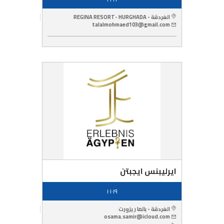
الغردقة - REGINA RESORT- HURGHADA
talalmohmaed103@gmail.com
ايرليبنس ايجبتن
١٠١٠١٩
الغردقة - بالما ريزورت
osama.samir@icloud.com