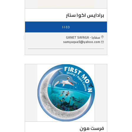
برادايس اكوا سنتر
١٠١٠٤٥
سفاجا - GANET SAFAGA
samyaqua5@yahoo.com
فرست مون