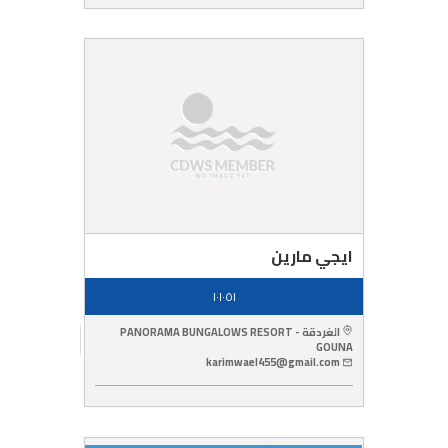
ايجي مارين
١٠١٠٥١
الغردقة - PANORAMA BUNGALOWS RESORT
GOUNA
karimwael455@gmail.com