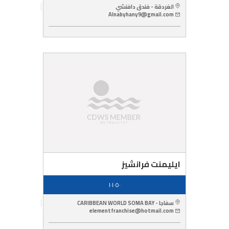
الغردقة - فندق دافنشي
Alnabyhany9@gmail.com
ايليمنت فرانشيز
١٠١٠٥٠
سفاجا - CARIBBEAN WORLD SOMA BAY
elementfranchise@hotmail.com