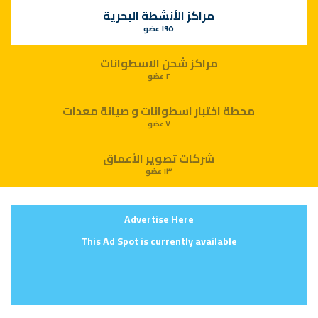
مراكز الأنشطة البحرية
١٩٥ عضو
مراكز شحن الاسطوانات
٢ عضو
محطة اختبار اسطوانات و صيانة معدات
٧ عضو
شركات تصوير الأعماق
١٣ عضو
Advertise Here
This Ad Spot is currently available