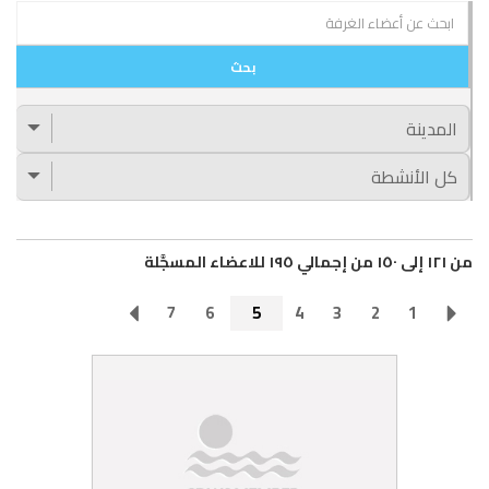
من ١٢١ إلى ١٥٠ من إجمالي ١٩٥ للاعضاء المسجَّلة
7
6
5
4
3
2
1