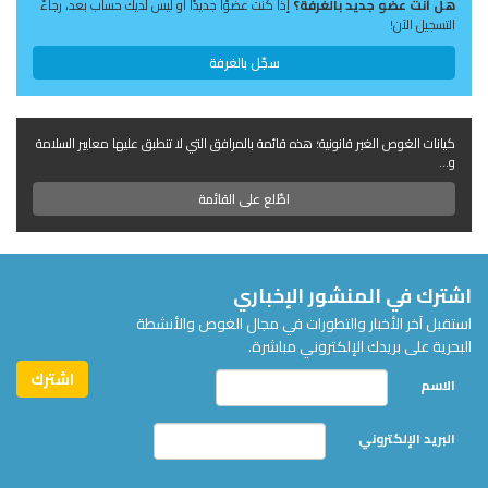
هل أنت عضو جديد بالغرفة؟
إذا كنت عضوًا جديدًا أو ليس لديك حساب بعد، رجاءً
التسجيل الآن!
سجّل بالغرفة
كيانات الغوص الغير قانونية؛ هذه قائمة بالمرافق التي لا تنطبق عليها معايير السلامة
و...
اطّلع على القائمة
اشترك في المنشور الإخباري
استقبل آخر الأخبار والتطورات في مجال الغوص والأنشطة
البحرية على بريدك الإلكتروني مباشرة.
الاسم
البريد الإلكتروني