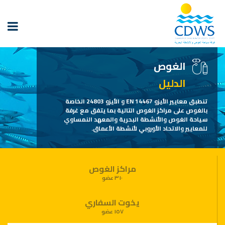
الغوص
الدليل
تنطبق معايير الأيزو EN 14467 و الأيزو 24803 الخاصة
بالغوص على مراكز الغوص التالية بما يتفق مع غرفة
سياحة الغوص والأنشطة البحرية والمعهد النمساوي
للمعايير والاتحاد الأوروبي لأنشطة الأعماق.
مراكز الغوص
٣١٠ عضو
يخوت السفاري
١٥٧ عضو