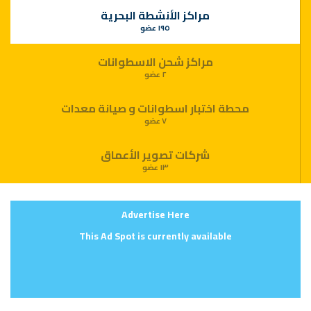
مراكز الأنشطة البحرية
١٩٥ عضو
مراكز شحن الاسطوانات
٢ عضو
محطة اختبار اسطوانات و صيانة معدات
٧ عضو
شركات تصوير الأعماق
١٣ عضو
Advertise Here
This Ad Spot is currently available