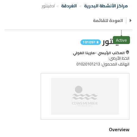
مراكز الأنشطة البحرية
الغردقة
ادفينتور
العودة للقائمة
ادفينتور
Active
# 101097
المكتب الرئيسي -مارينا الفولي
الخط الأرضي:
الهاتف المحمول: 01020101213
Overview