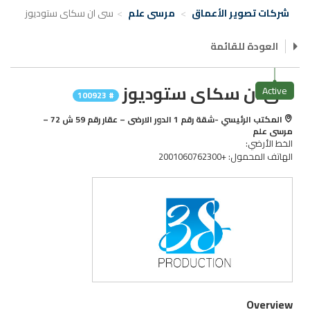
شركات تصوير الأعماق
مرسى علم
سى ان سكاى ستوديوز
العودة للقائمة
سى ان سكاى ستوديوز
Active
# 100923
المكتب الرئيسي -شقة رقم 1 الدور الارضى – عقار رقم 59 ش 72 –
مرسى علم
الخط الأرضي:
الهاتف المحمول: +2001060762300
Overview