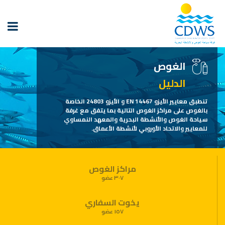
الغوص
الدليل
تنطبق معايير الأيزو EN 14467 و الأيزو 24803 الخاصة
بالغوص على مراكز الغوص التالية بما يتفق مع غرفة
سياحة الغوص والأنشطة البحرية والمعهد النمساوي
للمعايير والاتحاد الأوروبي لأنشطة الأعماق.
مراكز الغوص
٣٠٧ عضو
يخوت السفاري
١٥٧ عضو