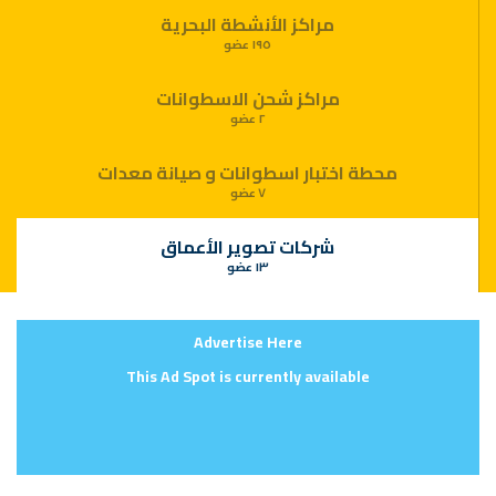
مراكز الأنشطة البحرية
١٩٥ عضو
مراكز شحن الاسطوانات
٢ عضو
محطة اختبار اسطوانات و صيانة معدات
٧ عضو
شركات تصوير الأعماق
١٣ عضو
Advertise Here
This Ad Spot is currently available