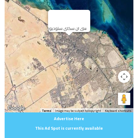
سى ان سكاى ستوديوز
Terms
Image may be subject to copyright
Keyboard shortcuts
Advertise Here
This Ad Spot is currently available