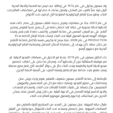
ولد سيمون بيكولي في عام 1974 في إيطاليا، حيث ترسخ حبه للمحيط والحياة البحرية
لأول مرة. نشأ بالقرب من الساحل، وقضى ساعات لا حصر لها في استكشاف العالم تحت
الماء، وطور سحرا للنظم الإيكولوجية المتنوعة التي ازدهرت تحت الأمواج.
في عام 2003، بحثا عن مغامرات وفرص جديدة، انتقلت سيمون إلى مصر. كانت هذه
الخطوة لحظة محورية في حياته؛ لقد احتضن حلمه في أن يصبح مدربا للغوص ومخرج
أفلام. على مر السنين، انغمس في صناعة الغوص، واكتسب خبرة لا تقدر بثمن وشحذ
مهاراته. ألهمه تقديره العميق للبيئة تحت الماء لإنشاء شركة الإنتاج الخاصة به 3S
PRODUCTION في عام 2008، مما سمح له بتكريس نفسه بالكامل لصناعة الأفلام.
من خلال عمله، كان يهدف إلى مشاركة الجمال المذهل وهشاشة النظم الإيكولوجية
البحرية مع جمهور أوسع.
جاء اختراق سيمون في عام 2019 عندما قرر الدخول في مسابقات الفيديو الدولية. لم
تمر موهبته الاستثنائية دون أن يلاحظها أحد، وسرعان ما حصل على اعتراف كمصور
فيديو للحياة البرية والطبيعة وتحت الماء حائز على جوائز. أفلامه، التي تتميز بصور مذهلة
وسرد مقنع، يتردد صداها مع الجماهير وتسلط الضوء على أهمية الحفظ البحري.
بالإضافة إلى صناعة الأفلام، سيمون شغوف بالتعليم. يقوم بإجراء ورش عمل
ومحاضرات في تصوير الفيديو، ويشارك خبرته مع كل من المتحمسين والمهنيين
المتمرسين. تركز جلساته على تقنيات التقاط اللقطات تحت الماء، واستخدام المعدات،
والدور الحاسم لرواية القصص في الدعوة البيئية. من خلال ورش العمل هذه، يمكن
الآخرين من استكشاف إبداعهم وتعميق فهمهم للعالم تحت الماء.
طوال حياته المهنية، عمل سيمون على العديد من المشاريع البارزة بالتعاون مع
المنظمات الشهيرة. عمل كمصلح ومساعد تحت الماء لناشيونال جيوغرافيك في الفيلم
الوثائقي "المحيط" (2007) وساهم في المسلسل الشهير "الكوكب العدائي" (2019).