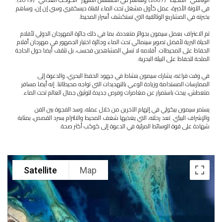
في الآونة الأخيرة، عمل كأول مشغل تحت الماء لقناة ديسكفري وسي إن إن، وساهم
بخبرته في المشاريع الوثائقية التي تستكشف أسرار المحيط.
تم الاعتراف بعمل سيمون بجوائز متعددة، بما في ذلك جائزة المهرجان الدولي لأفلام
الحياة البرية لأفضل تصوير سينمائي تحت الماء وجائزة اختيار الجمهور في مهرجان أفلام
الحفاظ على المحيطات. أفلامه لا تسلي المشاهدين فحسب، بل تثقف أيضا حول الحاجة
الملحة للحفاظ على البيئة البحرية.
في وقت فراغه، يشارك سيمون بنشاط في جهود الحفظ البحري، والدعوة إلى
الممارسات المستدامة وزيادة الوعي بالتهديدات التي تواجه محيطاتنا. إنه أيضا مسافر
متعطش، يبحث باستمرار عن مغامرات وفرص جديدة لتوثيق جمال العالم تحت الماء.
يستمر سيمون بيكولي في إلهام الآخرين من خلال عمله، وسد الفجوة بين الفن
والإشراف البيئي. تعد رحلته، التي يغذيها شغف المحيط والالتزام بسرد القصص، بمثابة
شهادة على قوة الوسائط المرئية في الدعوة إلى كوكب أكثر صحة.
Satellite
Map